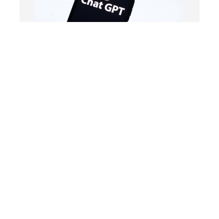
¿Puede un pingüino chatbot
liderar un partido en Japón?
¿Sueña la IA?
Hace 11 meses
Crisis de Vivienda
en Argentina:
Alquileres,
Hipotecas y
Costo del m²
Hace 8 meses
Argentina
registra la
inflación más