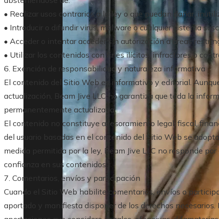
• Realizar usos contrarios a la ley o que puedan dañar, inutil
• Introducir o difundir virus, malware o cualquier sistema sus
• Acceder o intentar acceder sin autorización a áreas restrin
• Utilizar los contenidos con fines ilícitos, infractores o cont
6. Exención de responsabilidad y naturaleza informativa
El contenido del Sitio Web es informativo y editorial. Aunque
actualización, Beam Jive LLC no garantiza que toda la infor
permanentemente actualizada.
El contenido no constituye asesoramiento legal, fiscal, finan
del usuario basadas en el contenido del Sitio Web se adopta
medida permitida por la ley, Beam Jive LLC no responde por 
confianza en sus contenidos.
7. Comentarios, envíos y participación
Cuando el Sitio Web habilite comentarios, envíos o participa
aportado y manifiesta disponer de los derechos necesarios. 
aportaciones que considere ilegales, ofensivas, difamatorias,