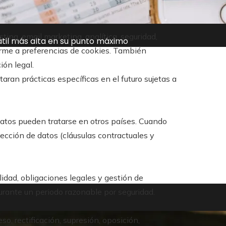
ng, email marketing, analítica, seguridad,
átil más alta en su punto máximo
orme a preferencias de cookies. También
ión legal.
an prácticas específicas en el futuro sujetas a
 datos pueden tratarse en otros países. Cuando
ección de datos (cláusulas contractuales y
idad, obligaciones legales y gestión de
durante un periodo razonable por seguridad.
so, rectificación, supresión, oposición,