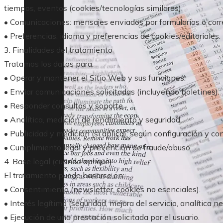
tiempos, eventos (cookies/tecnologías similares).
• Comunicaciones: mensajes enviados por formularios o corr
• Preferencias: idioma y preferencias de cookies/editoriales.
3. Finalidades del tratamiento
Tratamos los datos para:
• Operar y mantener el Sitio Web y sus funciones.
• Enviar comunicaciones solicitadas (incluyendo boletines).
• Responder consultas y soporte.
• Analítica, medición de rendimiento y seguridad.
• Publicidad y medición (si aplica), según configuración y c
• Cumplimiento legal y prevención de fraude/abuso.
4. Base legal (cuando aplique)
El tratamiento puede basarse en:
• Consentimiento (newsletter, cookies no esenciales).
• Interés legítimo (seguridad, mejora del servicio, analítica ne
• Ejecución de una prestación solicitada por el usuario.