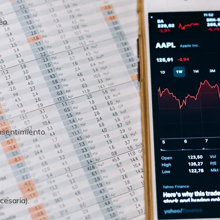
eo.
onsentimiento.
cesaria).