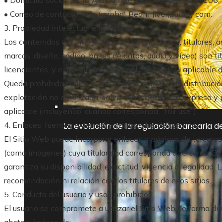
• Correo de contacto: info (arroba) Beam Jive (punto) com.
3. Propiedad intelectual e industrial
Los contenidos del Sitio Web (incluyendo textos, titulares, art
marcas, diseño, código, bases de datos, audio y vídeo) son ti
licenciantes, y están protegidos por la normativa aplicable d
Queda prohibida cualquier forma de reproducción, distribuci
explotación no autorizada, salvo consentimiento expreso y por
aplicable (incluyendo, cuando corresponda, “fair use”).
4. Enlaces, fuentes externas y contenidos de terceros
La evolución de la regulación bancaria 
El Sitio Web puede incorporar enlaces a páginas de terceros
(como imágenes) cuya titularidad corresponda a terceros. Be
garantiza su disponibilidad, exactitud, vigencia o legalidad. 
recomendación ni relación con los titulares de esos sitios.
5. Conducta del usuario y usos prohibidos
El usuario se compromete a utilizar el Sitio Web de forma dili
absteniéndose de: