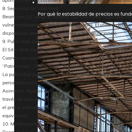
8. Seguridad del Sitio Web
Por qué la estabilidad de precios es fun
Beam Jive LLC adopta medidas razonables de seguridad, sin p
vulnerabilidades o accesos no autorizados. El usuario debe
dispositivos (por ejemplo, antivirus y actualizaciones).
9. Publicidad, patrocinios y afiliación
El Sitio Web puede incluir publicidad (display, banners, víde
Cuando una pieza sea patrocinada, se procurará identificarl
“Patrocinado”, “Publicidad”, “Brand Partner”, “Paid Post”, “S
La publicidad puede ser servida por terceros que podrían em
personalización, conforme a la Política de Cookies.
Asimismo, algunos enlaces pueden ser enlaces de afiliado. Si
través de esos enlaces, Beam Jive LLC podría recibir una comi
el precio indicado por el proveedor). Cuando corresponda, se i
equivalente.
10. Modificaciones
Beam Jive LLC podrá modificar en cualquier momento el Siti