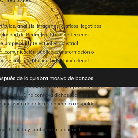
ículos, análisis, imágenes, gráficos, logotipos,
tularidad de Beam Jive LLC o de terceros
e propiedad intelectual e industrial.
ón, comunicación pública, transformación o
 escrito del titular o habilitación legal
después de la quiebra masiva de bancos
, referencias a fuentes externas y/o elementos
am Jive LLC no controla dichos recursos y no
La inclusión de enlaces no implica respaldo,
gente, lícita y conforme a la buena fe,