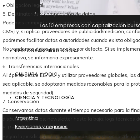
• Obligación legal.
5. Destinatarios y compartición de datos
Podemos compartir datos con proveedores tecnológicos (hosti
Las 10 empresas con capitalización burs
CMS) y, si aplica, proveedores de publicidad/medición, conf
podremos facilitar datos a autoridades cuando exista obligac
No vendemos datos personales por defecto. Si se implementar
RESPONSABILIDAD SOCIAL
normativa, se informaría expresamente.
6. Transferencias internacionales
CULTURA Y OCIO
Al operar desde EE. UU. y utilizar proveedores globales, los
sea aplicable, se adoptarán medidas razonables para la prot
medidas de seguridad).
CIENCIA Y TECNOLOGÍA
7. Conservación
Conservamos datos durante el tiempo necesario para la final
Argentina
disputas. Ejemplos: newsletter hasta la baja; logs técnicos 
Inversiones y negocios
8. Derechos
Según la jurisdicción, el usuario puede tener derechos de acce