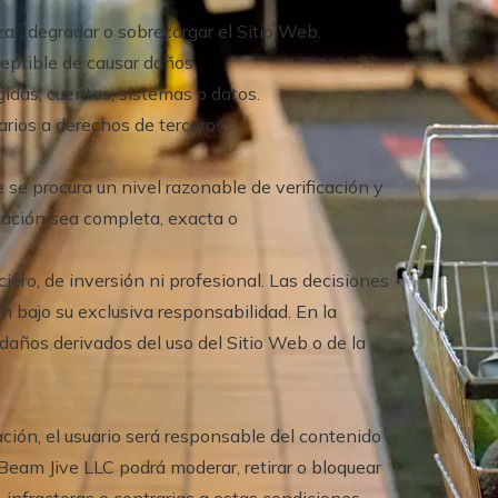
izar, degradar o sobrecargar el Sitio Web.
ceptible de causar daños.
gidas, cuentas, sistemas o datos.
rarios a derechos de terceros.
 se procura un nivel razonable de verificación y
mación sea completa, exacta o
ciero, de inversión ni profesional. Las decisiones
n bajo su exclusiva responsabilidad. En la
daños derivados del uso del Sitio Web o de la
ción, el usuario será responsable del contenido
Beam Jive LLC podrá moderar, retirar o bloquear
 infractoras o contrarias a estas condiciones.