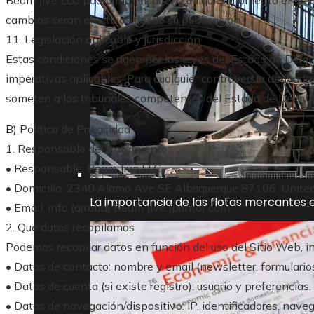
cambios serán efectivos desde su publicación.
11. Legislación aplicable y jurisdicción
Estas condiciones se rigen por las leyes del Estado de Delaw
imperativas aplicables. Para cualquier controversia derivada 
someten a los tribunales competentes del Estado de Delaware
B) Política de Privacidad
1. Responsable del tratamiento
• Responsable: Beam Jive LLC.
• Domicilio: 2340 Alamo Ave SE Albuquerque 87106, United
La importancia de las flotas mercantes e
• Email: info (arroba) Beam Jive (punto) com.
2. Qué datos recopilamos
Podemos recopilar datos en función del uso del Sitio Web, i
• Datos de contacto: nombre y email (newsletter, formularios
• Datos de cuenta (si existe registro): usuario y preferencias.
• Datos de navegación/dispositivo: IP, identificadores, nave