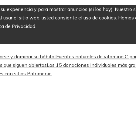
r su experiencia y para mostrar anuncios (si los hay). Nuestro 
usar el sitio web, usted consiente el uso de cookies. Hemos a
ca de Privacidad.
arse y dominar su hábitat
Fuentes naturales de vitamina C par
os que siguen abiertos
Las 15 donaciones individuales más gra
es con sitios Patrimonio