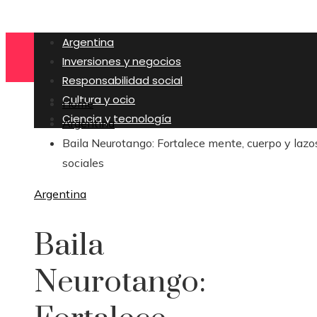
Argentina
Inversiones y negocios
Responsabilidad social
Cultura y ocio
Home
Ciencia y tecnología
Argentina
Baila Neurotango: Fortalece mente, cuerpo y lazo
sociales
Argentina
Baila
Neurotango: