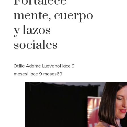
Fortalece
mente, cuerpo
y lazos
sociales
Otilia Adame Luevano
Hace 9
meses
Hace 9 meses
69