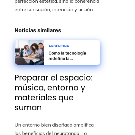
perfección estética, sino la coherencia
entre sensación, intención y acción.
Noticias similares
ARGENTINA
Cómo la tecnología
redefine la
agroindustria y otros
sectores clave en la
Preparar el espacio:
economía argentina
música, entorno y
materiales que
suman
Un entorno bien diseñado amplifica
los beneficios del neurotango. La