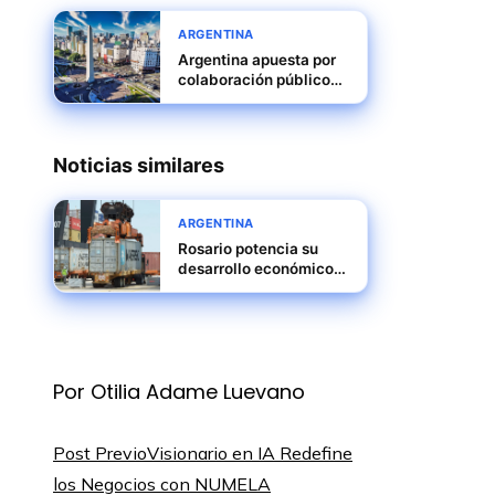
ARGENTINA
Argentina apuesta por
colaboración público
privada para impulsar
competitividad
empresarial
Noticias similares
ARGENTINA
Rosario potencia su
desarrollo económico
mediante inversiones
en industria y logística
Por Otilia Adame Luevano
Post Previo
Visionario en IA Redefine
los Negocios con NUMELA