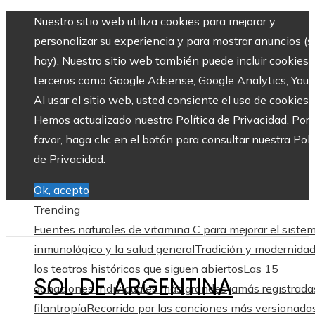
Nuestro sitio web utiliza cookies para mejorar y
personalizar su experiencia y para mostrar anuncios (si
hay). Nuestro sitio web también puede incluir cookies 
terceros como Google Adsense, Google Analytics, Yout
Al usar el sitio web, usted consiente el uso de cookies.
Hemos actualizado nuestra Política de Privacidad. Por
favor, haga clic en el botón para consultar nuestra Polí
de Privacidad.
Ok, acepto
Trending
Fuentes naturales de vitamina C para mejorar el siste
inmunológico y la salud general
Tradición y modernida
los teatros históricos que siguen abiertos
Las 15
SOL DE ARGENTINA
donaciones individuales más grandes jamás registrada
filantropía
Recorrido por las canciones más versionadas