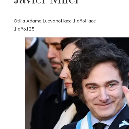
Otilia Adame Luevano
Hace 1 año
Hace
1 año
125