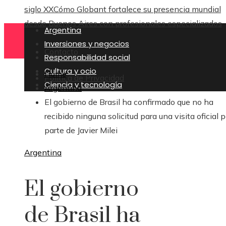
siglo XX
Cómo Globant fortalece su presencia mundial
desde Buenos Aires con profesionales especializados
Argentina
Inversiones y negocios
Contacto
Responsabilidad social
Cultura y ocio
Home
Política de Privacidad
Ciencia y tecnología
Argentina
El gobierno de Brasil ha confirmado que no ha
recibido ninguna solicitud para una visita oficial p
parte de Javier Milei
Argentina
El gobierno
de Brasil ha