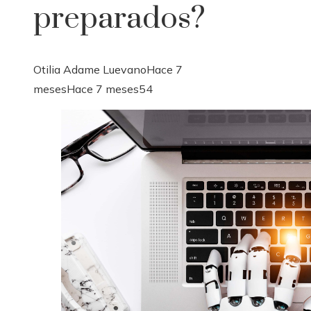
preparados?
Otilia Adame Luevano
Hace 7
meses
Hace 7 meses
54