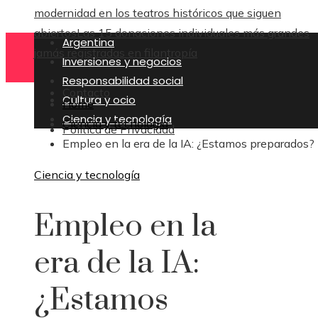
modernidad en los teatros históricos que siguen
abiertos
Las 15 donaciones individuales más grandes
Argentina
jamás registradas en filantropía
Inversiones y negocios
Responsabilidad social
Contacto
Cultura y ocio
Home
Ciencia y tecnología
Ciencia y tecnología
Política de Privacidad
Empleo en la era de la IA: ¿Estamos preparados?
Ciencia y tecnología
Empleo en la
era de la IA:
¿Estamos