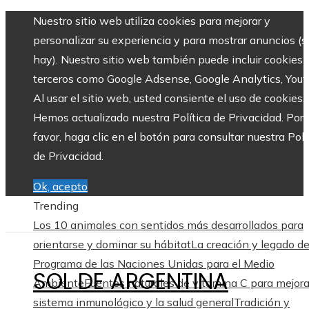
Nuestro sitio web utiliza cookies para mejorar y
personalizar su experiencia y para mostrar anuncios (si
hay). Nuestro sitio web también puede incluir cookies 
terceros como Google Adsense, Google Analytics, Yout
Al usar el sitio web, usted consiente el uso de cookies.
Hemos actualizado nuestra Política de Privacidad. Por
favor, haga clic en el botón para consultar nuestra Polí
de Privacidad.
Ok, acepto
Trending
Los 10 animales con sentidos más desarrollados para
orientarse y dominar su hábitat
La creación y legado de
Programa de las Naciones Unidas para el Medio
SOL DE ARGENTINA
Ambiente
Fuentes naturales de vitamina C para mejora
sistema inmunológico y la salud general
Tradición y