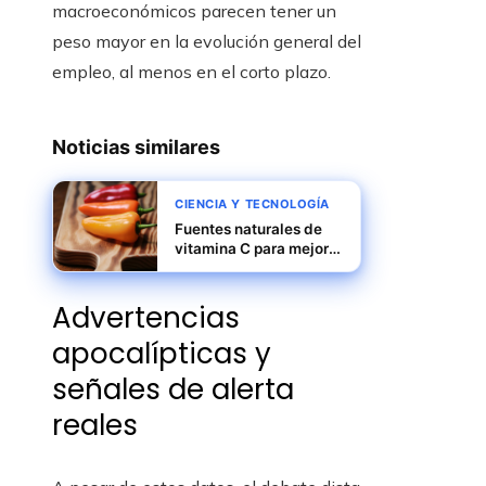
macroeconómicos parecen tener un
peso mayor en la evolución general del
empleo, al menos en el corto plazo.
Noticias similares
CIENCIA Y TECNOLOGÍA
Fuentes naturales de
vitamina C para mejorar
el sistema
inmunológico y la salud
Advertencias
general
apocalípticas y
señales de alerta
reales