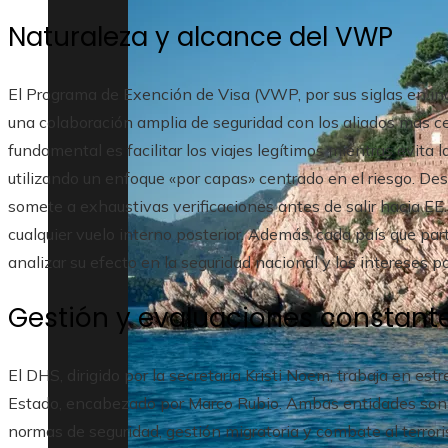
Naturaleza y alcance del VWP
El Programa de Exención de Visa (VWP, por sus siglas en in
una colaboración amplia de seguridad con los aliados más c
fundamental es facilitar los viajes legítimos mientras evita 
utilizando un enfoque «por capas» centrado en el riesgo. Des
somete a exhaustivas verificaciones antes de salir hacia EE
cualquier vuelo interno posterior. Además, cada país que part
analizar su efecto en la seguridad nacional y los intereses p
Gestión y evaluaciones constant
El DHS, dirigido por la secretaria Kristi Noem, trabaja en e
Estado, encabezado por Marco Rubio. Ambas entidades son r
normas de seguridad, gestión migratoria y combate al terro