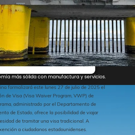
mía más sólida con manufactura y servicios.
a formalizará este lunes 27 de julio de 2025 el
ción de Visa (Visa Waiver Program, VWP) de
rama, administrado por el Departamento de
o de Estado, ofrece la posibilidad de viajar
sidad de tramitar una visa tradicional. A
exención a ciudadanos estadounidenses.