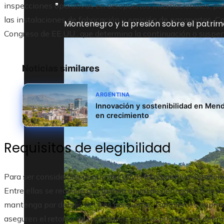
inspecciones operativas en aeropuertos internacionales, puer
las instalaciones de fabricación y emisión de pasaportes. C
Montenegro y la presión sobre el patrim
Congreso de EE.UU., que determina la continuación o suspen
Noticias similares
ARGENTINA
Innovación y sostenibilidad en Mend
en crecimiento
Requisitos de elegibilidad
Para ser considerado dentro del VWP, la normativa estadou
Entre ellas se requiere que la tasa anual de denegación de v
mantenga por debajo del tres por ciento. También es impresc
aseguren el retorno de ciudadanos cuya expulsión sea defin