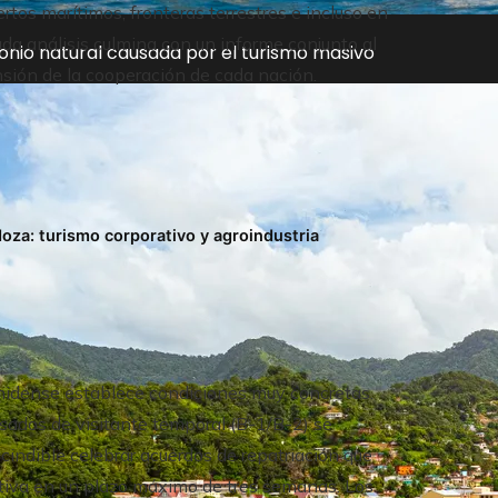
tos marítimos, fronteras terrestres e incluso en
ada análisis culmina con un informe conjunto al
onio natural causada por el turismo masivo
sión de la cooperación de cada nación.
oza: turismo corporativo y agroindustria
nidense establece condiciones muy concretas.
isados de visitante temporal (B-1/B-2) se
indible celebrar acuerdos de repatriación que
itiva en un plazo máximo de tres semanas. Los