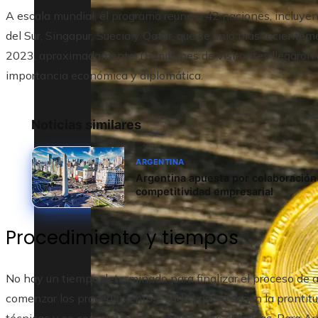
A escala mundial, el programa reúne a 42 naciones, incluyen
del Sur, Singapur, Suecia y Qatar, que se unió más reciente
2023, aproximadamente 18 millones de visitantes llegaron
importancia económica y diplomática.
Noticias similares
ARGENTINA
Argentina apuesta por colaboración 
competitividad empresarial
Procedimiento y tiempos
No hay un tiempo determinado para finalizar el proceso de
comenzar los procedimientos. Todo variará según la prontitu