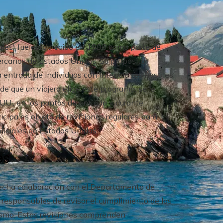
glés) fue establecido en 1986 como parte de
ercanos de Estados Unidos. Su propósito
la entrada de individuos con intenciones hostiles,
de que un viajero elige este programa, se le
.UU., en los puntos de entrada y durante
icipa es objeto de revisiones regulares para
oliciales de Estados Unidos.
es
strecha colaboración con el Departamento de
esponsables de revisar el cumplimiento de las
rismo. Estas revisiones comprenden