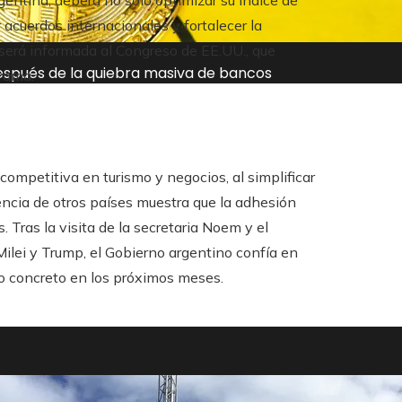
gentina, deberá no solo optimizar su índice de
acuerdos internacionales y fortalecer la
será informada al Congreso de EE.UU., que
después de la quiebra masiva de bancos
grama.
ompetitiva en turismo y negocios, al simplificar
encia de otros países muestra que la adhesión
s. Tras la visita de la secretaria Noem y el
Milei y Trump, el Gobierno argentino confía en
io concreto en los próximos meses.