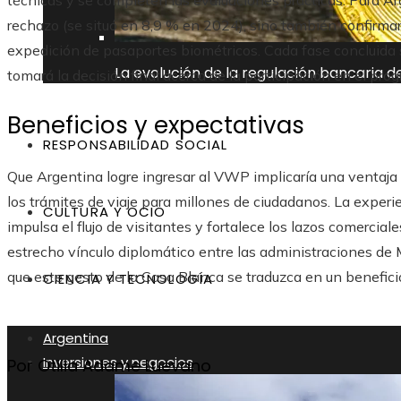
técnicas y se completen las evaluaciones prácticas. Para Ar
rechazo (se situó en 8,9 % en 2024), sino también confirmar 
expedición de pasaportes biométricos. Cada fase concluida 
La evolución de la regulación bancaria 
tomará la decisión final acerca de la participación en el pro
Beneficios y expectativas
RESPONSABILIDAD SOCIAL
Que Argentina logre ingresar al VWP implicaría una ventaja c
los trámites de viaje para millones de ciudadanos. La experi
CULTURA Y OCIO
impulsa el flujo de visitantes y fortalece los lazos comerciale
estrecho vínculo diplomático entre las administraciones de 
que este gesto de la Casa Blanca se traduzca en un benefic
CIENCIA Y TECNOLOGÍA
Argentina
Inversiones y negocios
Por Otilia Adame Luevano