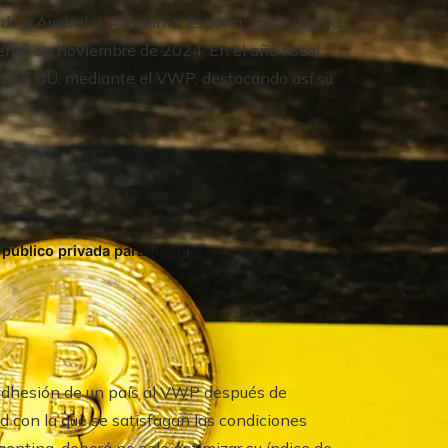
do a Australia, Alemania, España, Japón, Corea
mente en noviembre de 2024. En el año fiscal
 a EE.UU. mediante el VWP, destacando así su
público privada para impulsar
 adhesión de un país al VWP después de
d con la que se satisfagan las condiciones