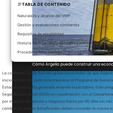
TABLA DE CONTENIDO
Naturaleza y alcance del VWP
Gestión y evaluaciones constantes
Requisitos de elegibilidad
Historia de Argentina y ejemplos parecidos
Procedimiento y tiempos
Cómo Argelia puede construir una econo
La confirmación de fuentes gubernamentales de que Argentin
inicio del trámite para reincorporarse al Programa de Exen
Estados Unidos ha generado enorme expectativa. Este prog
Seguridad Nacional (DHS) en coordinación con el Departament
por motivos de turismo o negocios hasta por 90 días sin nece
cambio, los países beneficiados deben conceder la misma 