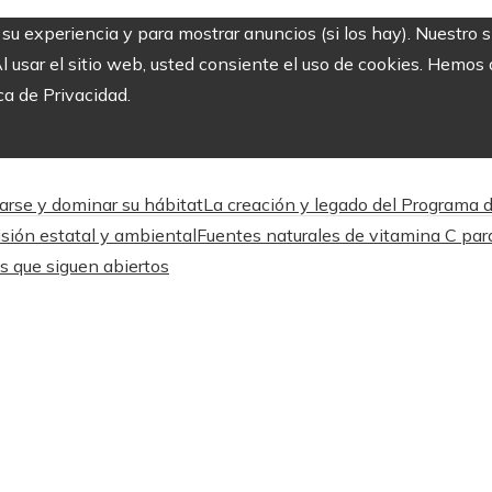
r su experiencia y para mostrar anuncios (si los hay). Nuestro 
usar el sitio web, usted consiente el uso de cookies. Hemos a
ca de Privacidad.
arse y dominar su hábitat
La creación y legado del Programa 
isión estatal y ambiental
Fuentes naturales de vitamina C para
os que siguen abiertos