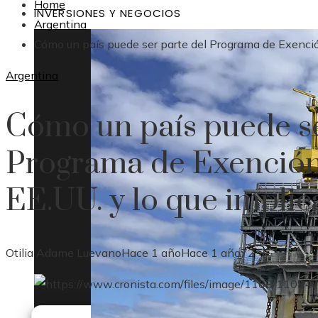
Home
INVERSIONES Y NEGOCIOS
Argentina
Cómo un país puede ser parte del Programa de Exención
Argentina
Cómo un país puede se
Programa de Exención
EE.UU. y lo que implic
Otilia Adame Luevano
Hace 1 año
Hace 1 año
72