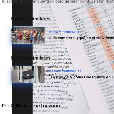
la solidaridad se encuentran para generar cambios significati
Noticias similares
MODA Y TENDENCIAS
Guía completa: ¿qué es el slow fash
Noticias similares
MODA Y TENDENCIAS
El estilo de Nicolas Ghesquière en L
Por Otilia Adame Luevano