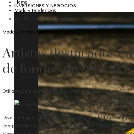
Home
INVERSIONES Y NEGOCIOS
Moda y tendencias
Artistas destacados en la recaudación de fondos de “
Moda y tendencias
Artistas destacados en
de fondos de “Stand U
Otilia Adame Luevano
Hace 11 meses
Hace 11 meses
67
Diversas figuras del entretenimiento y la industria mediátic
campaña de recaudación de fondos de Stand Up to Cancer, u