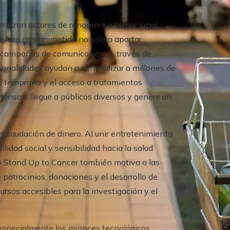
uentran actores de renombre internacional,
 se han comprometido no solo a aportar
s campañas de comunicación. A través de
rsonalidades ayudan a sensibilizar a millones de
ón temprana y el acceso a tratamientos
mensaje llegue a públicos diversos y genere un
recaudación de dinero. Al unir entretenimiento
idad social y sensibilidad hacia la salud
mo Stand Up to Cancer también motiva a las
 patrocinios, donaciones y el desarrollo de
rsos accesibles para la investigación y el
specialmente los avances tecnológicos