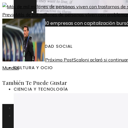
Previo
Más de mil millones de personas viven con problemas 
Las 10 empresas con capitalización burs
RESPONSABILIDAD SOCIAL
Próximo Post
Scaloni aclaró si continuar
CULTURA Y OCIO
Mundial
También Te Puede Gustar
CIENCIA Y TECNOLOGÍA
Argentina
Inversiones y negocios