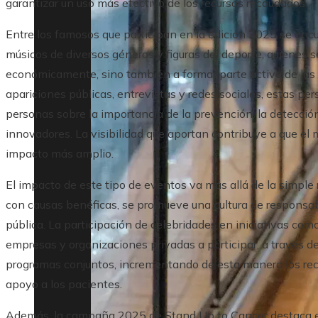
garantizar un uso más efectivo de los recursos recaudados.
Entre los famosos que participan en la edición 2025 se enc
músicos de diversos géneros y figuras del deporte, quienes
económicamente, sino también a formar parte activa de la
apariciones públicas, entrevistas y redes sociales, estas pe
personas sobre la importancia de la prevención, la detecci
innovadores. La visibilidad que aportan contribuye a que el 
impacto más amplio.
El impacto de este tipo de eventos va más allá de la simple 
con causas benéficas, se promueve una cultura de responsabil
pública. La participación de celebridades en iniciativas co
empresas y organizaciones privadas a participar, a través de
programas conjuntos, incrementando de esta manera los recu
apoyo a los pacientes.
Además, la campaña 2025 de Stand Up to Cancer destaca e