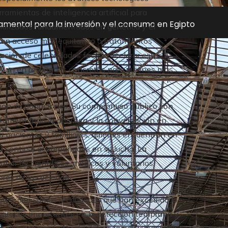
ramientas de inteligencia artificial para
damental para la inversión y el consumo en Egipto
sonalizados fundamentados en genética y el
n un acceso más equitativo a tratamientos
ación de celebridades facilita acelerar estos
ertan en resultados concretos para quienes más
acción de donaciones. Su compromiso público con
, fomentando la apertura y la conversación en
a pacientes y familiares, quienes encuentran en
 sentirse acompañados en su lucha. La
abor de científicos, médicos y voluntarios,
ores de la sociedad.
entes, con sumas recaudadas que han excedido lo
ogresos importantes en la detección temprana y