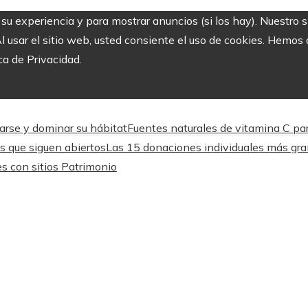
r su experiencia y para mostrar anuncios (si los hay). Nuestro 
usar el sitio web, usted consiente el uso de cookies. Hemos a
ca de Privacidad.
arse y dominar su hábitat
Fuentes naturales de vitamina C par
os que siguen abiertos
Las 15 donaciones individuales más gra
es con sitios Patrimonio