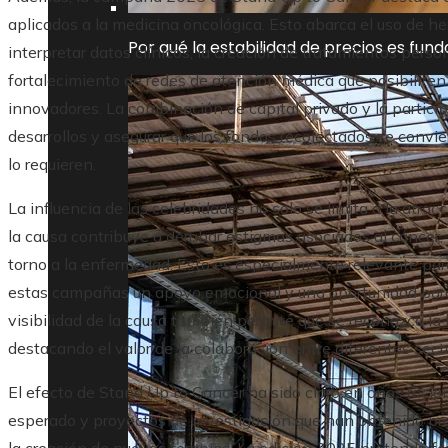
aplicados a la medicina oncológica. Esto abarca el uso de her
Por qué la estabilidad de precios es fun
interpretar datos clínicos, la creación de tratamientos per
fortalecimiento de redes de atención médica que posibilite
innovadores. La combinación de capital privado y la particip
desarrollos y asegurar que los fondos recolectados se convi
lo requieren.
La influencia de las celebridades no solo se limita a la atr
la causa contribuye a derribar estigmas asociados al cáncer
torno a la enfermedad. Esto es especialmente relevante par
estas campañas un apoyo emocional y una oportunidad para
visibilidad de la causa también permite que se reconozca la l
destacando el valor de la colaboración entre diferentes sect
El efecto de Stand Up to Cancer ha sido claro en años reci
esperado y proyectos de investigación que han obtenido pr