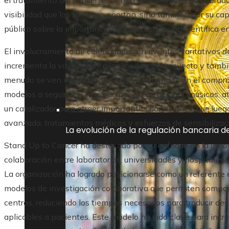
el tratamiento del cáncer. Este tipo de iniciativas ha cobrado
visibilidad que los famosos aportan, sino también por su cap
público sobre la importancia de la investigación científica 
El involucramiento de celebridades en eventos caritativos d
incrementa la visibilidad en los medios del proyecto y tamb
menudo se ven incentivadas a ayudar cuando ven el comprom
modelos a seguir. Así, la participación de actores, músicos, 
un catalizador para atraer importantes donaciones, que lue
avanzada, tratamientos médicos y esfuerzos de sensibilizac
La evolución de la regulación bancaria 
Stand Up to Cancer ha destacado por su enfoque en la innov
colaboración entre laboratorios, universidades y hospitales p
La organización ha logrado posicionarse como un referente e
modelos de investigación colaborativa que permiten comparti
centros, reduciendo los tiempos necesarios para traducir de
aplicables a pacientes. Este modelo ha sido clave para incre