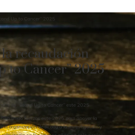
Stand Up to Cancer” 2025
 la recaudación
p to Cancer” 2025
a han unido fuerzas este 2025 para apoyar la
na organización dedicada a la investigación y