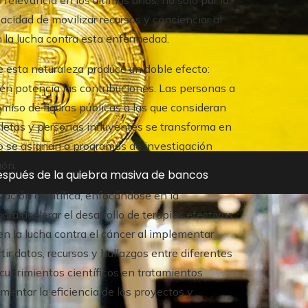
 relevancia en los últimos años, no solo por la
acidad de movilizar recursos y concienciar al
en la lucha contra esta enfermedad.
e esta naturaleza produce un doble efecto:
ién potencia las contribuciones. Las personas a
iso de figuras públicas a las que consideran
atletas y personas influyentes se transforma en
go se asignan a programas de investigación
ión.
después de la quiebra masiva de bancos
ación científica, enfocándose en la
ara acelerar el desarrollo de terapias efectivas.
n la lucha contra el cáncer al implementar
r datos, recursos y hallazgos entre diferentes
scubrimientos científicos en tratamientos
mentar la eficiencia de los proyectos y