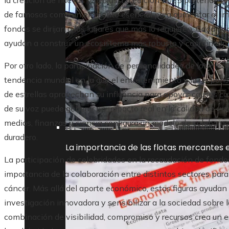
la creación de nuevas terapias. La edición 2025 pretende for
de famosos como un elemento esencial para aumentar el imp
fondos se dirijan a los lugares que más lo requieren. Cada d
ayudan a construir un ecosistema más robusto y coordinado e
Por otro lado, la participación de personalidades de los m
tendencia mundial en la que el entretenimiento y la respons
de estrellas aprovechan su influencia para apoyar causas co
de su voz puede generar un impacto real en la calidad de vid
medios, finanzas y ciencia configura un modelo de colaborac
duradero.
La importancia de las flotas mercantes e
La participación de celebridades en la recaudación de fond
importancia de la colaboración entre distintos sectores para
cáncer. Más allá del aporte económico, estas figuras ayudan 
investigación innovadora y sensibilizar a la sociedad sobre
combinación de visibilidad, compromiso y recursos crea un e