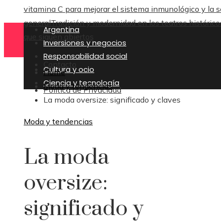
vitamina C para mejorar el sistema inmunológico y la s
general
Tradición y modernidad en los teatros histórico
Argentina
que siguen abiertos
Inversiones y negocios
Responsabilidad social
Contacto
Cultura y ocio
Home
Ciencia y tecnología
Moda y tendencias
Política de Privacidad
La moda oversize: significado y claves
Moda y tendencias
La moda
oversize:
significado y