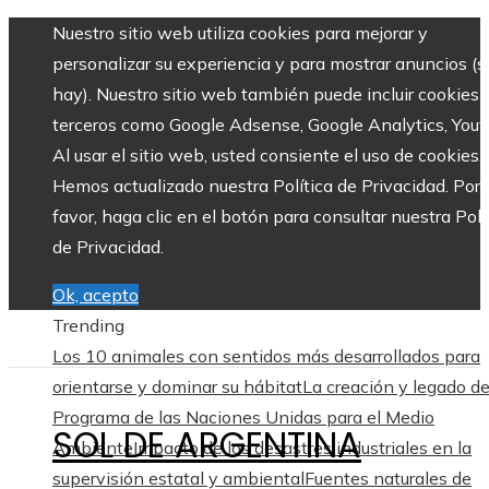
Nuestro sitio web utiliza cookies para mejorar y
personalizar su experiencia y para mostrar anuncios (si
hay). Nuestro sitio web también puede incluir cookies 
terceros como Google Adsense, Google Analytics, Yout
Al usar el sitio web, usted consiente el uso de cookies.
Hemos actualizado nuestra Política de Privacidad. Por
favor, haga clic en el botón para consultar nuestra Polí
de Privacidad.
Ok, acepto
Trending
Los 10 animales con sentidos más desarrollados para
orientarse y dominar su hábitat
La creación y legado de
Programa de las Naciones Unidas para el Medio
SOL DE ARGENTINA
Ambiente
Impacto de los desastres industriales en la
supervisión estatal y ambiental
Fuentes naturales de