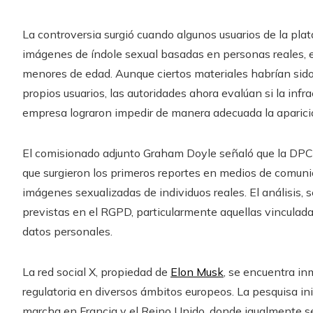
La controversia surgió cuando algunos usuarios de la pla
imágenes de índole sexual basadas en personas reales, en
menores de edad. Aunque ciertos materiales habrían sido 
propios usuarios, las autoridades ahora evalúan si la infra
empresa lograron impedir de manera adecuada la aparició
El comisionado adjunto Graham Doyle señaló que la DP
que surgieron los primeros reportes en medios de comuni
imágenes sexualizadas de individuos reales. El análisis,
previstas en el RGPD, particularmente aquellas vinculadas
datos personales.
La red social X, propiedad de
Elon Musk
, se encuentra i
regulatoria en diversos ámbitos europeos. La pesquisa in
marcha en Francia y el Reino Unido, donde igualmente se