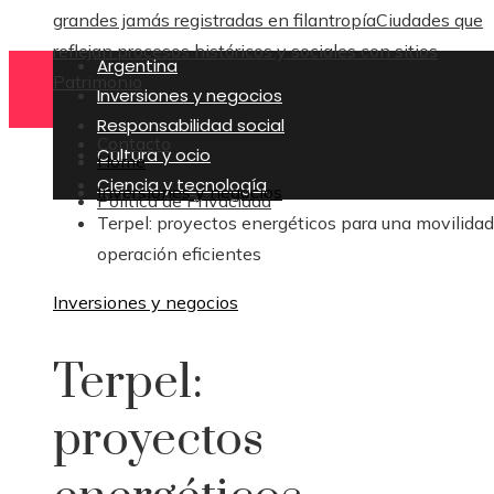
grandes jamás registradas en filantropía
Ciudades que
reflejan procesos históricos y sociales con sitios
Argentina
Patrimonio
Inversiones y negocios
Responsabilidad social
Contacto
Cultura y ocio
Home
Ciencia y tecnología
Inversiones y negocios
Política de Privacidad
Terpel: proyectos energéticos para una movilidad
operación eficientes
Inversiones y negocios
Terpel:
proyectos