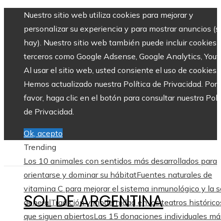
Nuestro sitio web utiliza cookies para mejorar y
personalizar su experiencia y para mostrar anuncios (si
hay). Nuestro sitio web también puede incluir cookies 
terceros como Google Adsense, Google Analytics, Yout
Al usar el sitio web, usted consiente el uso de cookies.
Hemos actualizado nuestra Política de Privacidad. Por
favor, haga clic en el botón para consultar nuestra Polí
de Privacidad.
Ok, acepto
Trending
Los 10 animales con sentidos más desarrollados para
orientarse y dominar su hábitat
Fuentes naturales de
vitamina C para mejorar el sistema inmunológico y la s
SOL DE ARGENTINA
general
Tradición y modernidad en los teatros histórico
que siguen abiertos
Las 15 donaciones individuales má