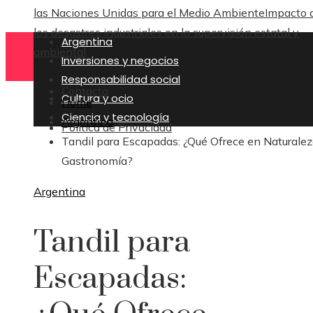
las Naciones Unidas para el Medio Ambiente
Impacto 
los desastres industriales en la supervisión estatal y
Argentina
ambiental
Inversiones y negocios
Responsabilidad social
Contacto
Cultura y ocio
Home
Ciencia y tecnología
Argentina
Política de Privacidad
Tandil para Escapadas: ¿Qué Ofrece en Naturalez
Gastronomía?
Argentina
Tandil para
Escapadas: