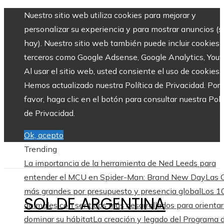
Nuestro sitio web utiliza cookies para mejorar y
personalizar su experiencia y para mostrar anuncios (si
hay). Nuestro sitio web también puede incluir cookies 
terceros como Google Adsense, Google Analytics, Yout
Al usar el sitio web, usted consiente el uso de cookies.
Hemos actualizado nuestra Política de Privacidad. Por
favor, haga clic en el botón para consultar nuestra Polí
de Privacidad.
Ok, acepto
Trending
La importancia de la herramienta de Ned Leeds para
entender el MCU en Spider-Man: Brand New Day
Las
más grandes por presupuesto y presencia global
Los 1
SOL DE ARGENTINA
animales con sentidos más desarrollados para orientar
dominar su hábitat
La creación y legado del Programa 