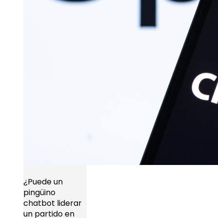
¿Puede un
pingüino
chatbot liderar
un partido en