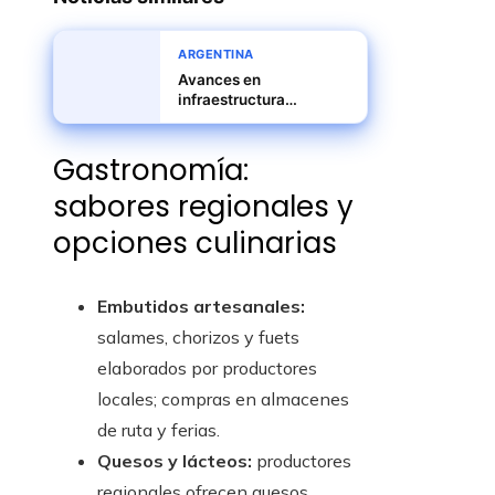
ARGENTINA
Avances en
infraestructura
portuaria y logística
impulsan la industria en
Gastronomía:
Rosario
sabores regionales y
opciones culinarias
Embutidos artesanales:
salames, chorizos y fuets
elaborados por productores
locales; compras en almacenes
de ruta y ferias.
Quesos y lácteos:
productores
regionales ofrecen quesos