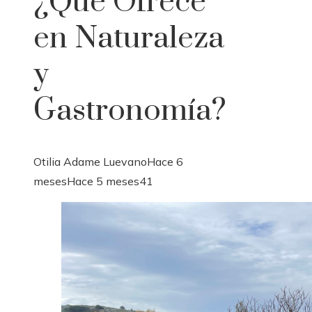
¿Qué Ofrece
en Naturaleza
y
Gastronomía?
Otilia Adame Luevano
Hace 6
meses
Hace 5 meses
41