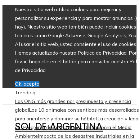
Nuestro sitio web utiliza cookies para mejorar y
personalizar su experiencia y para mostrar anuncios (si
hay). Nuestro sitio web también puede incluir cookies 
terceros como Google Adsense, Google Analytics, Yout
Al usar el sitio web, usted consiente el uso de cookies.
Hemos actualizado nuestra Política de Privacidad. Por
favor, haga clic en el botón para consultar nuestra Polí
de Privacidad.
Ok, acepto
Trending
Las ONG más grandes por presupuesto y presencia
global
Los 10 animales con sentidos más desarrollados
para orientarse y dominar su hábitat
La creación y leg
SOL DE ARGENTINA
del Programa de las Naciones Unidas para el Medio
Ambiente
Impacto de los desastres industriales en la