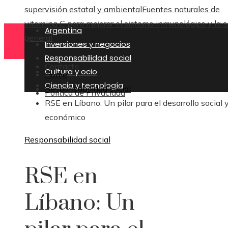
supervisión estatal y ambiental
Fuentes naturales de
vitamina C para mejorar el sistema inmunológico y la s
Argentina
general
Inversiones y negocios
Responsabilidad social
Contacto
Cultura y ocio
Home
Ciencia y tecnología
Responsabilidad social
Política de Privacidad
RSE en Líbano: Un pilar para el desarrollo social 
económico
Responsabilidad social
RSE en
Líbano: Un