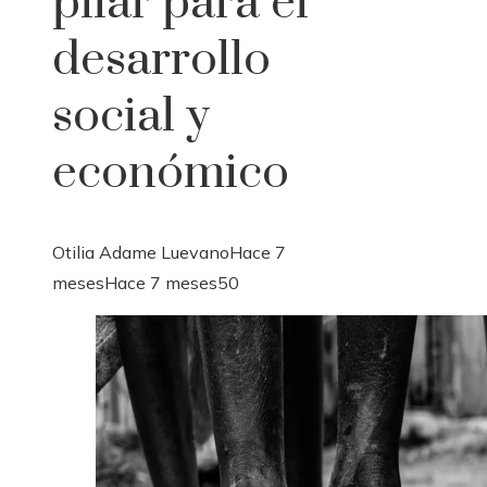
pilar para el
desarrollo
social y
económico
Otilia Adame Luevano
Hace 7
meses
Hace 7 meses
50