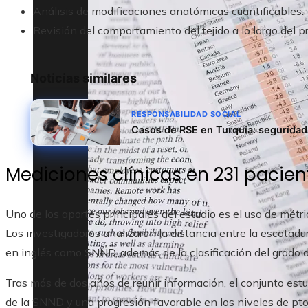
Análisis de modificaciones anatómicas cuantificables.
Revisión del comportamiento del tejido a lo largo del p
Noticias similares
RESPONSABILIDAD SOCIAL
Casos de RSE en Turquía: seguridad
Mediciones clínicas en 231 pacie
Uno de los aportes principales del estudio es el uso de métric
Los investigadores analizaron la distancia entre la escotadur
en inglés como SNND, además de la clasificación del grado 
Tras más de dos años de reunir información, el conjunto est
de la SNND y una progresión favorable en los niveles de ptos