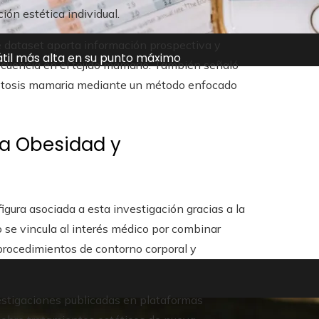
ión estética individual.
te dataset aporta información prospectiva y
átil más alta en su punto máximo
recuencia en el tejido mamario. También señaló
a ptosis mamaria mediante un método enfocado
ica Obesidad y
gura asociada a esta investigación gracias a la
io se vincula al interés médico por combinar
 procedimientos de contorno corporal y
vestigaciones publicadas en plataformas