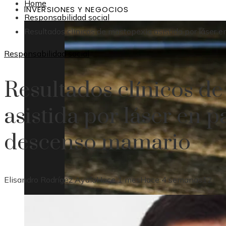
Home
INVERSIONES Y NEGOCIOS
Responsabilidad social
Resultados clínicos de mastopexia asistida por láser
Responsabilidad social
Resultados clínicos d
asistida por láser en 
descenso mamario
Elisandro Rodrígez Ayala
Hace 1 mes
Hace 4 semanas
12