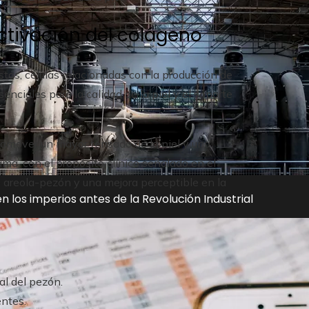
activación del colágeno
tos, células relacionadas con la producción de
nciales para la calidad de la piel y el soporte
promover un mayor tensado de la piel y una
ama, con el propósito clínico señalado en el
o areola-pezón y una mejora perceptible en la
n los imperios antes de la Revolución Industrial
al del pezón.
entes.