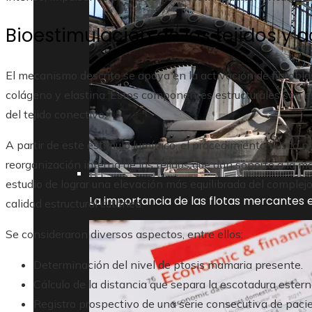
Bioestimulación de los tejidos y 
El mecanismo descrito se apoya en la activación de fibroblas
colágeno y elastina. Estos componentes estructurales son ese
del tejido conectivo.
A partir de este estímulo lumínico, el procedimiento busca 
reorganización interna de los tejidos que dan soporte a la m
estudio de lograr una elevación más equilibrada del complej
La importancia de las flotas mercantes e
calidad estructural cutánea.
Se consideraron diversos aspectos, entre ellos:
Determinación del nivel de ptosis mamaria presente.
Cálculo de la distancia que separa la escotadura estern
Registro prospectivo de una serie consecutiva de paci