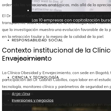
ordenada las variaciones anatómicas, más allá de la apreciac
El Dr. Gabriel Cubillos destacó en el contenido base que es
Las 10 empresas con capitalización burs
transparente sobre el impacto de la tecnología láser multif
que la investigación muestra una evolución favorable de l
en la retracción tisular y la mejora de la calidad de la piel.
RESPONSABILIDAD SOCIAL
Contexto institucional de la Clín
Envejecimiento
CULTURA Y OCIO
La Clínica Obesidad y Envejecimiento, con sede en Bogotá, fi
CIENCIA Y TECNOLOGÍA
participación del Dr. Gabriel Cubillos, cuya labor en el estud
tecnología, monitoreo clínico y parámetros de seguridad en
Argentina
rejuvenecimiento.
Inversiones y negocios
Desde una perspectiva institucional, la participación en in