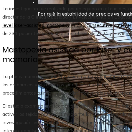
La investigación fue realizada por un equipo en el que desta
Por qué la estabilidad de precios es fun
director de la Clínica Obesidad y Envejecimiento en Bogotá.
level laser-assisted mastopexy in 231 consecutive patients
de 231 pacientes tratadas entre febrero de 2021 y noviem
Mastopexia asistida por láser y e
mamaria
La ptosis mamaria es una condición natural relacionada con 
los embarazos y los cambios significativos de peso. Su corr
procedimientos quirúrgicos con distintos niveles de interven
El estudio examina una técnica que emplea un láser de baja 
activar los tejidos profundos mediante longitudes de onda c
investigación, este método actúa de manera regulada sobre e
intenso, impulsando procesos de bioestimulación vinculados c