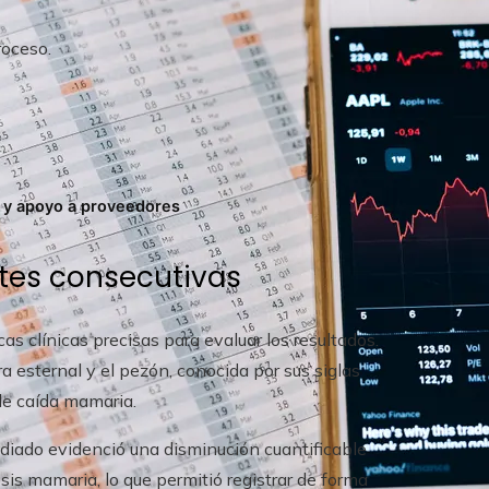
roceso.
 y apoyo a proveedores
ntes consecutivas
as clínicas precisas para evaluar los resultados.
a esternal y el pezón, conocida por sus siglas
de caída mamaria.
udiado evidenció una disminución cuantificable
is mamaria, lo que permitió registrar de forma