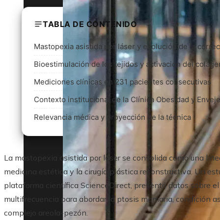
TABLA DE CONTENIDO
Mastopexia asistida por láser y evolución de la corr
Bioestimulación de los tejidos y activación del colág
Mediciones clínicas en 231 pacientes consecutivas
Contexto institucional de la Clínica Obesidad y Envej
Relevancia médica y proyección de la técnica
La mastopexia asistida por láser se consolida como una líne
medicina estética y la cirugía plástica reconstructiva. Un est
plataforma científica ScienceDirect, presentó datos sobre el
multifrecuencia para abordar la ptosis mamaria, condición a
complejo areola-pezón.