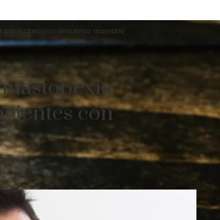
 en pacientes con descenso mamario
e mastopexia
pacientes con