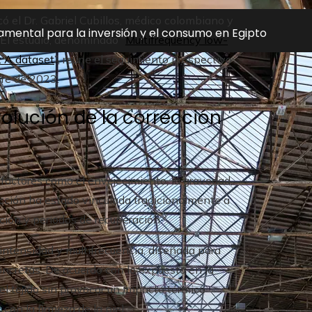
có el Dr. Gabriel Cubillos, médico colombiano y
damental para la inversión y el consumo en Egipto
 El estudio, denominado “
Multifrequency low-
: A dataset
”, reúne el seguimiento prospectivo
bre de 2023.
volución de la corrección
factores como el envejecimiento, la gravedad,
ección ha estado vinculada tradicionalmente a
ción y periodos de recuperación.
intensidad y multifrecuencia, diseñada para
oncretas. De acuerdo con lo expuesto en la
l tejido sin provocar un impacto térmico
on la firmeza de la piel.