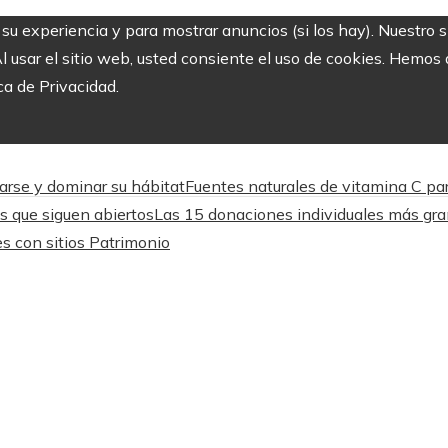
r su experiencia y para mostrar anuncios (si los hay). Nuestro 
usar el sitio web, usted consiente el uso de cookies. Hemos a
ca de Privacidad.
arse y dominar su hábitat
Fuentes naturales de vitamina C par
os que siguen abiertos
Las 15 donaciones individuales más gra
es con sitios Patrimonio