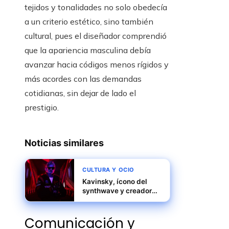
tejidos y tonalidades no solo obedecía
a un criterio estético, sino también
cultural, pues el diseñador comprendió
que la apariencia masculina debía
avanzar hacia códigos menos rígidos y
más acordes con las demandas
cotidianas, sin dejar de lado el
prestigio.
Noticias similares
CULTURA Y OCIO
Kavinsky, ícono del
synthwave y creador
de Nightcall, fallece a
los 50 años dejando un
Comunicación y
legado