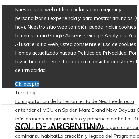
Nuestro sitio web utiliza cookies para mejorar y
personalizar su experiencia y para mostrar anuncios (si
hay). Nuestro sitio web también puede incluir cookies 
terceros como Google Adsense, Google Analytics, Yout
Al usar el sitio web, usted consiente el uso de cookies.
Hemos actualizado nuestra Política de Privacidad. Por
favor, haga clic en el botón para consultar nuestra Polí
de Privacidad.
Ok, acepto
Trending
La importancia de la herramienta de Ned Leeds para
entender el MCU en Spider-Man: Brand New Day
Las
más grandes por presupuesto y presencia global
Los 1
SOL DE ARGENTINA
animales con sentidos más desarrollados para orientar
dominar su hábitat
La creación y legado del Programa 