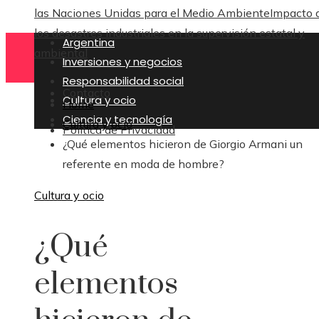
las Naciones Unidas para el Medio Ambiente
Impacto 
los desastres industriales en la supervisión estatal y
Argentina
ambiental
Inversiones y negocios
Responsabilidad social
Contacto
Cultura y ocio
Home
Ciencia y tecnología
Cultura y ocio
Política de Privacidad
¿Qué elementos hicieron de Giorgio Armani un
referente en moda de hombre?
Cultura y ocio
¿Qué
elementos