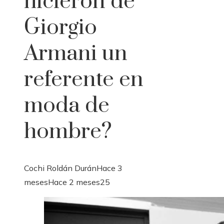
hicieron de
Giorgio
Armani un
referente en
moda de
hombre?
Cochi Roldán Durán
Hace 3
meses
Hace 2 meses
25