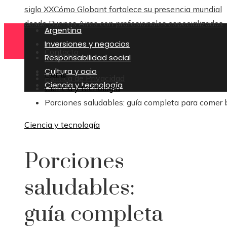
siglo XX
Cómo Globant fortalece su presencia mundial
desde Buenos Aires con profesionales especializados
Argentina
Inversiones y negocios
Contacto
Responsabilidad social
Cultura y ocio
Home
Política de Privacidad
Ciencia y tecnología
Ciencia y tecnología
Porciones saludables: guía completa para comer 
Ciencia y tecnología
Porciones
saludables:
guía completa