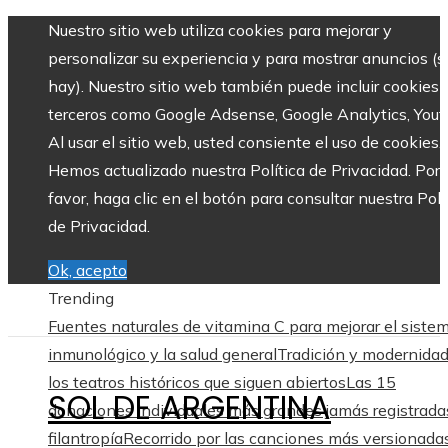
Nuestro sitio web utiliza cookies para mejorar y
personalizar su experiencia y para mostrar anuncios (si
hay). Nuestro sitio web también puede incluir cookies 
terceros como Google Adsense, Google Analytics, Yout
Al usar el sitio web, usted consiente el uso de cookies.
Hemos actualizado nuestra Política de Privacidad. Por
favor, haga clic en el botón para consultar nuestra Polí
de Privacidad.
Ok, acepto
Trending
Fuentes naturales de vitamina C para mejorar el siste
inmunológico y la salud general
Tradición y modernida
los teatros históricos que siguen abiertos
Las 15
SOL DE ARGENTINA
donaciones individuales más grandes jamás registrada
filantropía
Recorrido por las canciones más versionadas