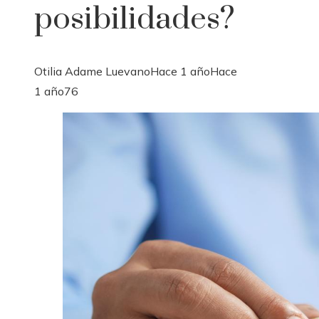
posibilidades?
Otilia Adame Luevano
Hace 1 año
Hace
1 año
76