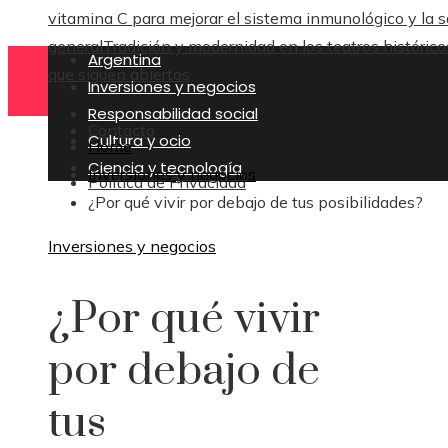
vitamina C para mejorar el sistema inmunológico y la s
general
Tradición y modernidad en los teatros histórico
Argentina
que siguen abiertos
Inversiones y negocios
Responsabilidad social
Contacto
Cultura y ocio
Home
Ciencia y tecnología
Inversiones y negocios
Política de Privacidad
¿Por qué vivir por debajo de tus posibilidades?
Inversiones y negocios
¿Por qué vivir
por debajo de
tus