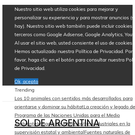
Nuestro sitio web utiliza cookies para mejorar y
personalizar su experiencia y para mostrar anuncios (si
hay). Nuestro sitio web también puede incluir cookies 
terceros como Google Adsense, Google Analytics, Yout
Al usar el sitio web, usted consiente el uso de cookies.
Hemos actualizado nuestra Política de Privacidad. Por
favor, haga clic en el botón para consultar nuestra Polí
de Privacidad.
Ok, acepto
Trending
Los 10 animales con sentidos más desarrollados para
orientarse y dominar su hábitat
La creación y legado de
Programa de las Naciones Unidas para el Medio
SOL DE ARGENTINA
Ambiente
Impacto de los desastres industriales en la
supervisión estatal y ambiental
Fuentes naturales de