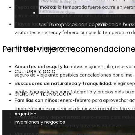
Pesca con mosca:
la temporada fuerte ocurre en vera
permisos y es aconsejable contratar un guía si no se co
Playas lacustres:
las playas de Puerto Pañuelo, Bahí
Las 10 empresas con capitalización burs
visitantes en enero y febrero, aunque la temperatura d
Perfil del viajero: recomendacion
RESPONSABILIDAD SOCIAL
Amantes del esquí y la nieve:
viajar en julio, reserva
CULTURA Y OCIO
seguro de viaje ante posibles cancelaciones por clima.
Buscadores de naturaleza y tranquilidad:
elegir se
gente, buenas luces para fotografía y precios más bajo
CIENCIA Y TECNOLOGÍA
Familias con niños:
enero-febrero para aprovechar acti
también para experiencias de nieve si aceptan frío y 
Argentina
Aventureros y deportistas:
enero-marzo para trekkin
Inversiones y negocios
invierno para ski-alpinismo y travesías en nieve.
Viajeros con presupuesto reducido:
evitar julio y e