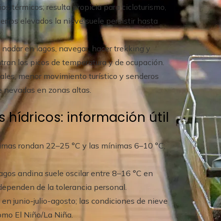
s térmicos; resulta propicia para cicloturismo,
erros elevados la nieve suele persistir hasta
adar en lagos, navegar, hacer trekking y
ntran los picos de temperatura y de ocupación.
ales, menor movimiento turístico y senderos
 nevadas en zonas altas.
 hídricos: información útil
imas rondan 22–25 °C y las mínimas 6–10 °C;
agos andina suele oscilar entre 8–16 °C en
 dependen de la tolerancia personal.
 en junio-julio-agosto; las condiciones de nieve
omo El Niño/La Niña.