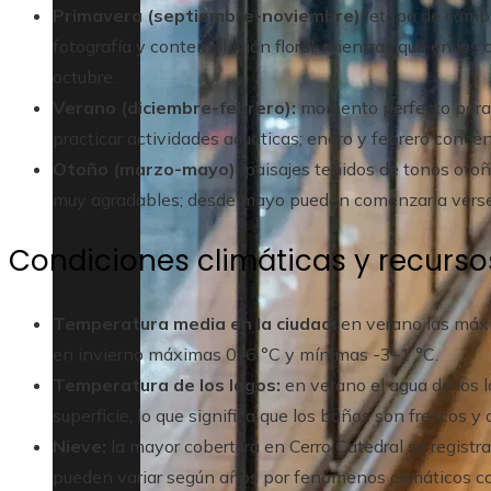
Primavera (septiembre-noviembre):
etapa de cambio
fotografía y contemplación floral, mientras que en los c
octubre.
Verano (diciembre-febrero):
momento perfecto para n
practicar actividades acuáticas; enero y febrero conce
Otoño (marzo-mayo):
paisajes teñidos de tonos otoñ
muy agradables; desde mayo pueden comenzar a verse
Condiciones climáticas y recursos
Temperatura media en la ciudad:
en verano las máx
en invierno máximas 0–6 °C y mínimas -3–1 °C.
Temperatura de los lagos:
en verano el agua de los l
superficie, lo que significa que los baños son frescos y
Nieve:
la mayor cobertura en Cerro Catedral se registra
pueden variar según años por fenómenos climáticos c