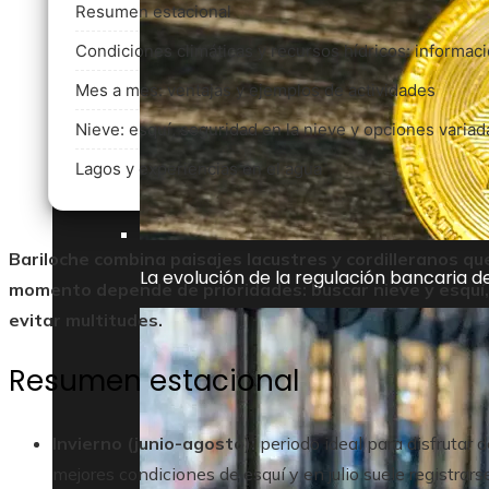
Resumen estacional
Condiciones climáticas y recursos hídricos: informació
Mes a mes: ventajas y ejemplos de actividades
Nieve: esquí, seguridad en la nieve y opciones variad
Lagos y experiencias en el agua
Bariloche combina paisajes lacustres y cordilleranos qu
La evolución de la regulación bancaria 
momento depende de prioridades: buscar nieve y esquí, d
evitar multitudes.
Resumen estacional
Invierno (junio-agosto):
periodo ideal para disfrutar 
mejores condiciones de esquí y en julio suele registrar