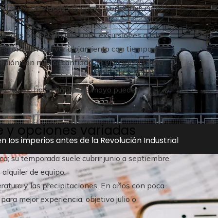
destacan actividades náuticas y opciones como
lidas por el Nahuel Huapi, excursiones a Isla
e aconseja reservar alojamiento con tiempo.
ción con menor cantidad de visitantes; clima
ccesibles; hacia finales de mayo pueden
ve y opciones variadas
n los imperios antes de la Revolución Industrial
a; su temporada suele cubrir junio a septiembre.
 alquiler de equipo.
ratura y las precipitaciones. En años con poca
para mejor experiencia, objetivo julio o