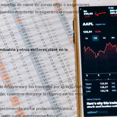
 raquetas de nieve en zonas altas o excursiones
) pueden mantener la experiencia invernal.
ndustria y otros sectores clave en la
de Arrayanes y las travesías por el lago Nahuel
año; conviene asegurar la reserva en los meses
 recomienda portar protección térmica
l agua suele mantenerse fresca.