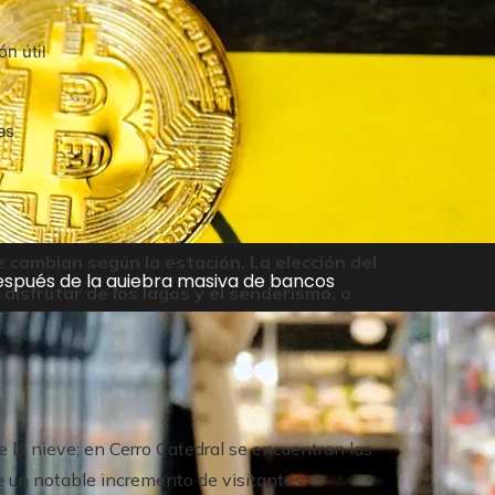
n útil
as
e cambian según la estación. La elección del
después de la quiebra masiva de bancos
isfrutar de los lagos y el senderismo, o
de la nieve; en Cerro Catedral se encuentran las
se un notable incremento de visitantes.