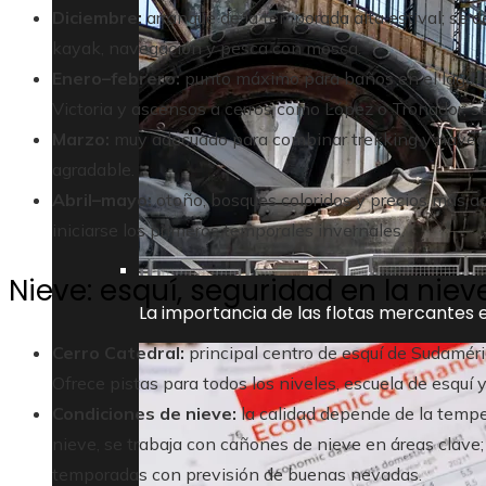
Diciembre:
arranque de la temporada alta estival; se 
kayak, navegación y pesca con mosca.
Enero–febrero:
punto máximo para baños en el lago, sa
Victoria y ascensos a cerros como López o Tronador; s
Marzo:
muy adecuado para combinar trekking y navega
agradable.
Abril–mayo:
otoño, bosques coloridos y precios más a
iniciarse los primeros temporales invernales.
Nieve: esquí, seguridad en la nie
La importancia de las flotas mercantes e
Cerro Catedral:
principal centro de esquí de Sudaméric
Ofrece pistas para todos los niveles, escuela de esquí y
Condiciones de nieve:
la calidad depende de la tempe
nieve, se trabaja con cañones de nieve en áreas clave; 
temporadas con previsión de buenas nevadas.