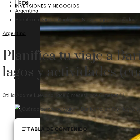
Home
INVERSIONES Y NEGOCIOS
Argentina
Planifica tu viaje a Bariloche: Nieve, lagos y actividade
Argentina
Planifica tu viaje a Bar
lagos y actividades (cu
Otilia Adame Luevano
Hace 6 meses
Hace 6 meses
41
TABLA DE CONTENIDO