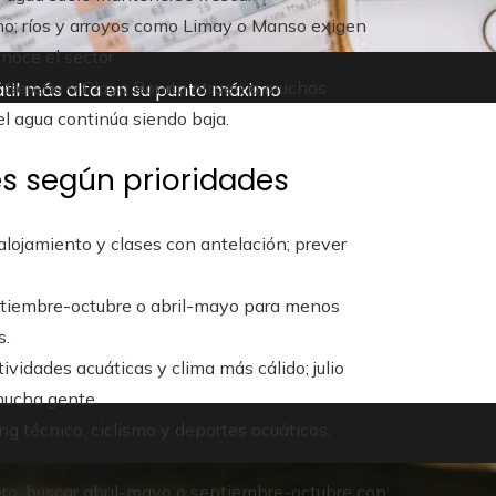
no; ríos y arroyos como Limay o Manso exigen
noce el sector.
a Serena o Playa Bonita atraen a muchos
átil más alta en su punto máximo
el agua continúa siendo baja.
es según prioridades
r alojamiento y clases con antelación; prever
ptiembre-octubre o abril-mayo para menos
s.
vidades acuáticas y clima más cálido; julio
mucha gente.
g técnico, ciclismo y deportes acuáticos;
nero; buscar abril-mayo o septiembre-octubre con