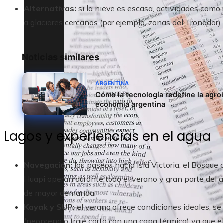
Alternativas:
si la nieve es escasa, actividades como
a glaciares cercanos (por ejemplo, zonas del Tronador
Noticias similares
ARGENTINA
Cómo la tecnología redefine la agroi
economía argentina
Lagos y experiencias en el agua
Navegación:
los paseos hacia Isla Victoria, el Bosque 
Huapi operan durante todo el verano y gran parte del 
de mayor demanda.
Kayak y SUP:
el verano ofrece condiciones ideales; se
(neopreno o traje corto con una capa térmica) ya que e