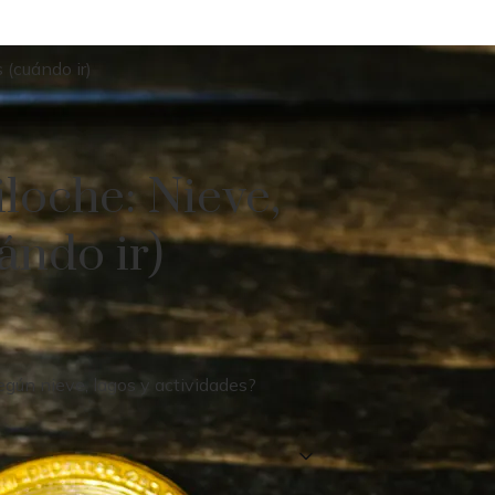
s (cuándo ir)
iloche: Nieve,
ándo ir)