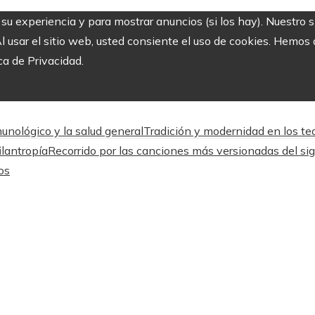
r su experiencia y para mostrar anuncios (si los hay). Nuestro 
usar el sitio web, usted consiente el uso de cookies. Hemos a
ca de Privacidad.
unológico y la salud general
Tradición y modernidad en los tea
ilantropía
Recorrido por las canciones más versionadas del sig
os