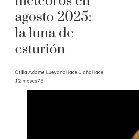
meteoros en
agosto 2025:
la luna de
esturión
Otilia Adame Luevano
Hace 1 año
Hace
12 meses
75