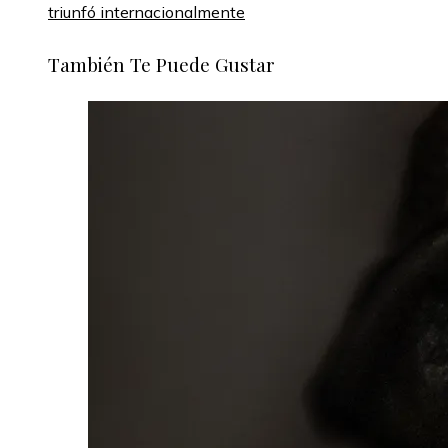
triunfó internacionalmente
También Te Puede Gustar