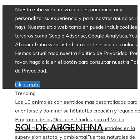
Nuestro sitio web utiliza cookies para mejorar y
personalizar su experiencia y para mostrar anuncios (si
hay). Nuestro sitio web también puede incluir cookies 
terceros como Google Adsense, Google Analytics, Yout
Al usar el sitio web, usted consiente el uso de cookies.
Hemos actualizado nuestra Política de Privacidad. Por
favor, haga clic en el botón para consultar nuestra Polí
de Privacidad.
Ok, acepto
Trending
Los 10 animales con sentidos más desarrollados para
orientarse y dominar su hábitat
La creación y legado de
Programa de las Naciones Unidas para el Medio
SOL DE ARGENTINA
Ambiente
Impacto de los desastres industriales en la
supervisión estatal y ambiental
Fuentes naturales de