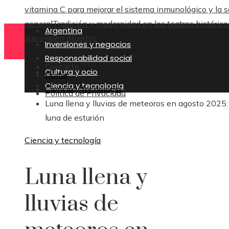
vitamina C para mejorar el sistema inmunológico y la s
general
Tradición y modernidad en los teatros histórico
Argentina
que siguen abiertos
Inversiones y negocios
Responsabilidad social
Contacto
Cultura y ocio
Home
Ciencia y tecnología
Ciencia y tecnología
Política de Privacidad
Luna llena y lluvias de meteoros en agosto 2025:
luna de esturión
Ciencia y tecnología
Luna llena y
lluvias de