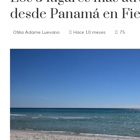
desde Panamá en Fies
Otilia Adame Luevano
Hace 10 meses
75