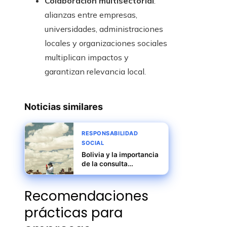
Colaboración multisectorial
:
alianzas entre empresas,
universidades, administraciones
locales y organizaciones sociales
multiplican impactos y
garantizan relevancia local.
Noticias similares
RESPONSABILIDAD
SOCIAL
Bolivia y la importancia
de la consulta
comunitaria para
minimizar conflictos
Recomendaciones
sociales
prácticas para