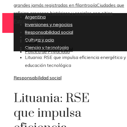
grandes jamás registradas en filantropía
Ciudades que
reflejan procesos históricos y sociales con sitios
Argentina
Patrimonio
Inversiones y negocios
Responsabilidad social
Contacto
Cultura y ocio
Home
Ciencia y tecnología
Responsabilidad social
Política de Privacidad
Lituania: RSE que impulsa eficiencia energética y
educación tecnológica
Responsabilidad social
Lituania: RSE
que impulsa