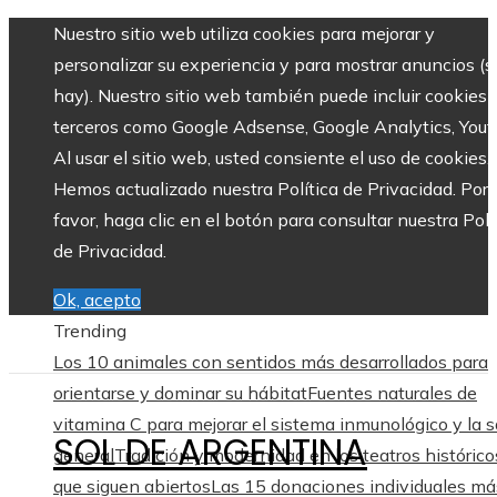
Nuestro sitio web utiliza cookies para mejorar y
personalizar su experiencia y para mostrar anuncios (si
hay). Nuestro sitio web también puede incluir cookies 
terceros como Google Adsense, Google Analytics, Yout
Al usar el sitio web, usted consiente el uso de cookies.
Hemos actualizado nuestra Política de Privacidad. Por
favor, haga clic en el botón para consultar nuestra Polí
de Privacidad.
Ok, acepto
Trending
Los 10 animales con sentidos más desarrollados para
orientarse y dominar su hábitat
Fuentes naturales de
vitamina C para mejorar el sistema inmunológico y la s
SOL DE ARGENTINA
general
Tradición y modernidad en los teatros histórico
que siguen abiertos
Las 15 donaciones individuales má