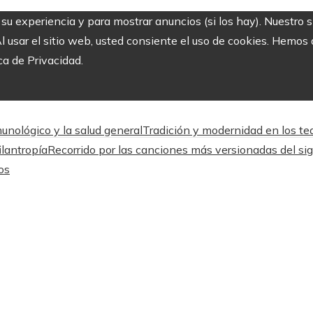
r su experiencia y para mostrar anuncios (si los hay). Nuestro 
usar el sitio web, usted consiente el uso de cookies. Hemos a
ca de Privacidad.
unológico y la salud general
Tradición y modernidad en los tea
ilantropía
Recorrido por las canciones más versionadas del sig
os