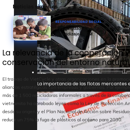
Noticias similares
RESPONSABILIDAD SOCIAL
Desigualdades educativas y tecnolog
aprendizaje STEM
La relevancia de la cooperación y 
conservación del entorno natural
El trabajo de VietCycle y otras organizaciones en la promoci
La importancia de las flotas mercantes e
alianzas estratégicas con empresas y gobiernos. Por ejempl
más de 1.500 recicladoras informales a través de la colabor
vietnamita ha aprobado leyes como la Ley de Protección Am
desde su origen, y el Plan Nacional de Acción sobre Residuo
reducir un 75% la fuga de plásticos al océano para 2030.