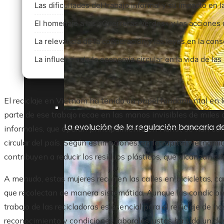
Las dificultades del trabajo informal y su impacto en 
El homenaje a las «Guerreras Verdes» y las acciones
La relevancia de la cooperación y las leyes en la con
La influencia de la economía circular en la vida de las
El reciclaje en Vietnam ha tenido un papel fundamental en l
parte de ese trabajo recae en las manos invisibles de miles 
La evolución de la regulación bancaria 
informales, que operan principalmente en Hanói, se han con
circular del país. Según estimaciones, en la capital vietnami
contribuyen a reducir los residuos plásticos, que alcanzan ci
A menudo, estas mujeres recorren las calles en bicicletas, ca
que recolectan de manera sistemática. Aunque las condiciones
trabajo de las recicladoras es esencial para el reciclaje de h
reconocimiento y condiciones laborales justas ha sido un desa