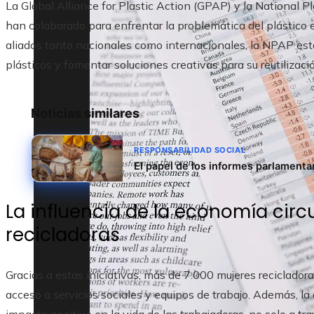
La Global Alliance for Plastic Action (GPAP) y la National 
han colaborado para enfrentar la problemática del plástico
aliados tanto nacionales como internacionales, la NPAP es
plásticos y fomentar soluciones creativas para su reutilizació
Noticias similares
RESPONSABILIDAD SOCIAL
El papel de los informes parlamentari
La influencia de la economía circu
recicladoras
Gracias a estas iniciativas, más de 7.000 mujeres reciclador
acceso a servicios sociales y equipos de trabajo. Además, l