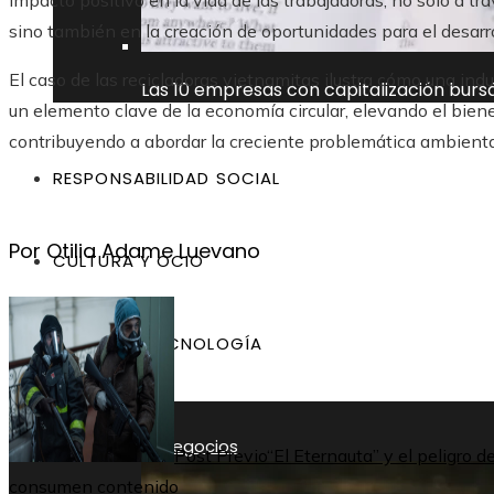
impacto positivo en la vida de las trabajadoras, no solo a tr
sino también en la creación de oportunidades para el desarro
El caso de las recicladoras vietnamitas ilustra cómo una in
Las 10 empresas con capitalización burs
un elemento clave de la economía circular, elevando el bie
contribuyendo a abordar la creciente problemática ambienta
RESPONSABILIDAD SOCIAL
Por Otilia Adame Luevano
CULTURA Y OCIO
CIENCIA Y TECNOLOGÍA
Argentina
Inversiones y negocios
Post Previo
“El Eternauta” y el peligro 
consumen contenido