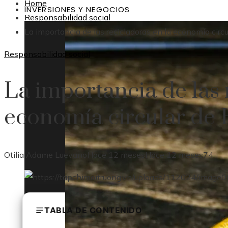
Home
INVERSIONES Y NEGOCIOS
Responsabilidad social
La importancia de las recicladoras en la economía circ
Responsabilidad social
La importancia de las 
economía circular de
Otilia Adame Luevano
Hace 12 meses
Hace 12 meses
74
TABLA DE CONTENIDO