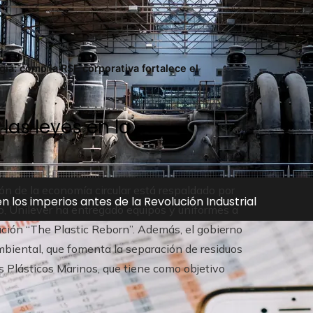
ía: cómo la RSE corporativa fortalece el
las leyes en la
ón de la economía circular está respaldado por
n los imperios antes de la Revolución Industrial
o, Unilever ha entregado equipos y uniformes a
ación “The Plastic Reborn”. Además, el gobierno
biental, que fomenta la separación de residuos
s Plásticos Marinos, que tiene como objetivo