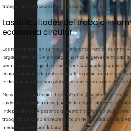
trabajo ha comenzado a ser valorado gracias a iniciativas c
Las dificultades del trabajo infor
economía circular
Las recicladoras, en su mayoría migrantes rurales de entre 4
largas y difíciles. Sin embargo, muchas eligen este trabajo in
permitiéndoles equilibrar sus responsabilidades domésticas y
equipo adecuado de protección y la exposición a riesgos co
incluso accidentes, son problemas recurrentes en este secto
Nguyen Thi Lanh, quien tiene 59 años y se dedica al reciclaje
cuidar de su familia en su pueblo de origen, sino que también
independiente. A pesar de que este tipo de empleo informal
trabajadoras, también representa un riesgo para su salud, e
médico o protección laboral.