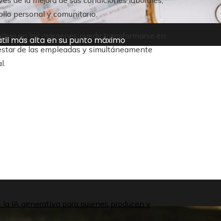
avés de la mejora de sus condiciones laborales,
llo personal y comunitario.
dustria en los márgenes puede transformarse en
átil más alta en su punto máximo
nestar de las empleadas y simultáneamente
l.
de la IA generativa para quienes producen y