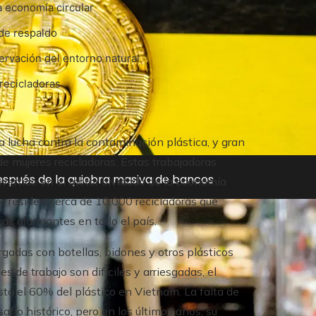
la economía circular
 de respaldo
servación del entorno natural
 recicladoras
a lucha contra la contaminación plástica, y gran
de mujeres recicladoras. Estas trabajadoras
después de la quiebra masiva de bancos
vertido en el motor olvidado de la economía
ta residen cerca de 10.000 recicladoras que
fras alarmantes en todo el país.
rgadas con botellas, bidones y otros plásticos
 de trabajo son difíciles y arriesgadas, el
asta el 60% del plástico en Vietnam. La falta de
fío histórico, pero en los últimos años, su