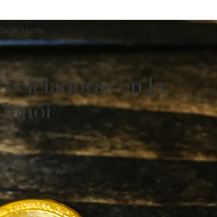
ular de Hanói
recicladoras en la
 Hanói