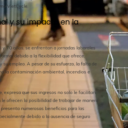
omo VietCycle.
mal y su impacto en la
0 y 70 años, se enfrentan a jornadas laborales
formal debido a la flexibilidad que ofrece,
 su empleo. A pesar de su esfuerzo, la falta de
mo la contaminación ambiental, incendios e
r.
, expresa que sus ingresos no solo le facilitan
 le ofrecen la posibilidad de trabajar de manera
 presenta numerosas beneficios para las
specialmente debido a la ausencia de seguro