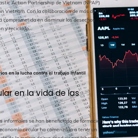
Plastic Action Partnership de Vietnam (NPAP)
 en Vietnam. Con la colaboración de más de 200
tá comprometida en disminuir los desechos
n y reciclado.
os en la lucha contra el trabajo infantil
lar en la vida de las
as informales se han beneficiado de formación,
a economía circular ha comenzado a tener un