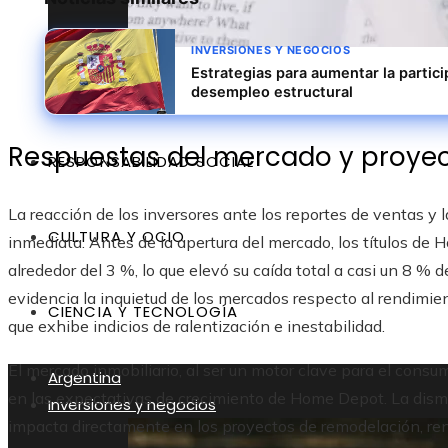
INVERSIONES Y NEGOCIOS
Estrategias para aumentar la partici
Las 10 empresas con capitalización burs
desempleo estructural
Respuestas del mercado y proye
RESPONSABILIDAD SOCIAL
La reacción de los inversores ante los reportes de ventas y 
CULTURA Y OCIO
inmediata. Antes de la apertura del mercado, los títulos 
alrededor del 3 %, lo que elevó su caída total a casi un 8 %
evidencia la inquietud de los mercados respecto al rendim
CIENCIA Y TECNOLOGÍA
que exhibe indicios de ralentización e inestabilidad.
El mercado inmobiliario, al ser un motor clave para el consu
Argentina
en las expectativas de crecimiento de Home Depot. La dism
Inversiones y negocios
impacta directamente en los proyectos de remodelación, ren