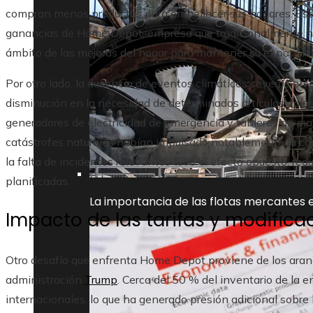
compran menos productos para embellecer sus hogares. Esta
ganancias de Home Depot, empresa que tradicionalmente ha 
ámbito de las mejoras del hogar para mantener su expansió
Por otro lado, la ausencia de eventos climáticos severos en e
disminución en la necesidad de determinados artículos, tale
generadores de electricidad de emergencia y tableros de ma
catástrofes naturales habían impulsado notablemente la com
la falta de incidentes relevantes tuvo el efecto opuesto, re
planificadas.
La importancia de las flotas mercantes e
Impacto de las tarifas y modifica
Otro desafío que enfrenta Home Depot proviene de los aran
administración
Trump
. Cerca del 50 % del inventario de la
internacionales, lo que ha generado presión adicional sobre