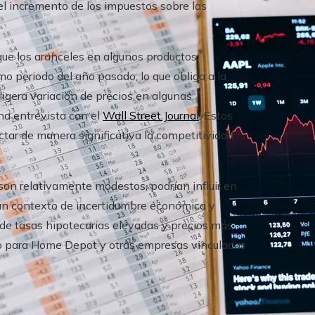
 el incremento de los impuestos sobre las
 que los aranceles en algunos productos
 periodo del año pasado, lo que obliga a la
ligera variación de precios en algunas
na entrevista con el
Wall Street Journal
. Estos
ctar de manera significativa la competitividad
son relativamente modestos, podrían influir en
un contexto de incertidumbre económica y
de tasas hipotecarias elevadas y precios más
jo para Home Depot y otras empresas vinculadas