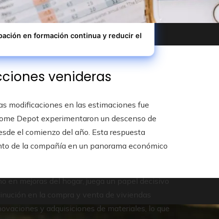
pación en formación continua y reducir el
átil más alta en su punto máximo
cciones venideras
las modificaciones en las estimaciones fue
de Home Depot experimentaron un descenso de
 desde el comienzo del año. Esta respuesta
iento de la compañía en un panorama económico
mo en mejoras del hogar, juega un papel decisivo
inución en la compra y venta de viviendas
ovaciones y adquisiciones de materiales, lo que