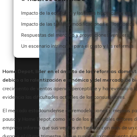
Impacto de la economía y las tasas hipotecarias en e
Impacto de las tarifas y modificaciones en los costos
Respuestas del mercado y proyecciones venideras
Un escenario intrincado para el gasto y las reformas
Home Depot, líder en el ámbito de las reformas domést
debido a la ralentización económica y del mercado de bi
crecimiento de ventas apenas perceptible y ha revisado a la 
evidencia las dificultades actuales de los consumidores.
El mercado estadounidense de remodelaciones y mejoras pa
pausa, y Home Depot, como uno de los principales actores del
empresa informó que sus ventas en tiendas con más de un
durante el último trimestre, lo que supone un crecimiento s