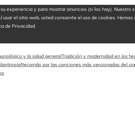
r su experiencia y para mostrar anuncios (si los hay). Nuestro 
usar el sitio web, usted consiente el uso de cookies. Hemos a
ca de Privacidad.
unológico y la salud general
Tradición y modernidad en los tea
ilantropía
Recorrido por las canciones más versionadas del sig
os