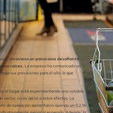
l consumo
icas, atraviesa un panorama desafiante
enes raíces.
La empresa ha comunicado un
baja sus previsiones para el año, lo que
ra el hogar está experimentando una notable
 sector, no es ajeno a estos efectos. La
 año de operación aumentaron apenas un 0,2 %
ignificativamente menor al esperado. Además, la