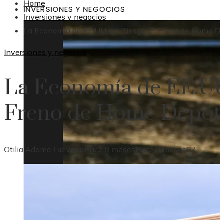
Home
INVERSIONES Y NEGOCIOS
Inversiones y negocios
La Economía de EE.UU. en Riesgo: El Freno de Home 
Inversiones y negocios
La Economía de EE.UU.
Freno de Home Depo
Otilia Adame Luevano
Hace 9 meses
Hace 9 meses
67