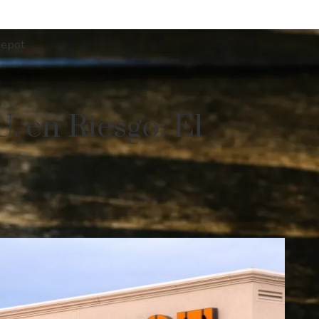
Depot
 en Riesgo: El
t