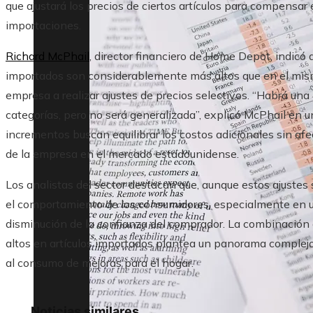
que ajustará los precios de ciertos artículos para compensar
importaciones.
Richard McPhail
, director financiero de Home Depot, indicó
importados son considerablemente más altos que en el mismo
empresa a realizar ajustes de precios selectivos. “Habrá una 
categorías, pero no será generalizada”, explicó McPhail en u
incrementos buscan equilibrar los costos adicionales sin afe
de la empresa en el mercado estadounidense.
Los analistas del sector destacan que, aunque estos ajustes 
el comportamiento de los consumidores, especialmente en 
disminución de la confianza del comprador. La combinación 
altos en artículos importados plantea un panorama comple
al consumo de mejoras para el hogar.
Noticias similares