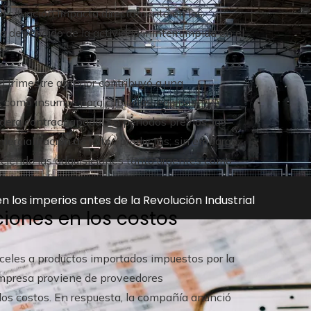
 situación impacta directamente en las
dependido de la actividad ininterrumpida en el
n.
l trimestre anterior contribuyó a una
s como insumos para cubiertas, equipos
dera contrachapada. En periodos previos, las
ercialización de estos productos; sin embargo,
duciendo las adquisiciones tanto urgentes como
n los imperios antes de la Revolución Industrial
ciones en los costos
celes a productos importados impuestos por la
 empresa proviene de proveedores
 los costos. En respuesta, la compañía anunció