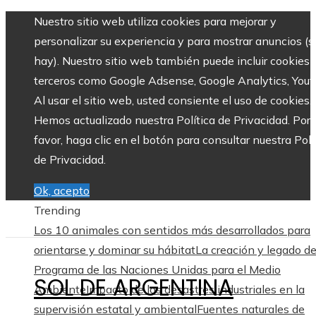
Nuestro sitio web utiliza cookies para mejorar y
personalizar su experiencia y para mostrar anuncios (si
hay). Nuestro sitio web también puede incluir cookies 
terceros como Google Adsense, Google Analytics, Yout
Al usar el sitio web, usted consiente el uso de cookies.
Hemos actualizado nuestra Política de Privacidad. Por
favor, haga clic en el botón para consultar nuestra Polí
de Privacidad.
Ok, acepto
Trending
Los 10 animales con sentidos más desarrollados para
orientarse y dominar su hábitat
La creación y legado de
Programa de las Naciones Unidas para el Medio
SOL DE ARGENTINA
Ambiente
Impacto de los desastres industriales en la
supervisión estatal y ambiental
Fuentes naturales de