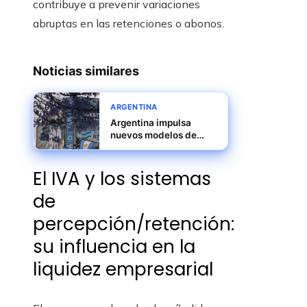
contribuye a prevenir variaciones
abruptas en las retenciones o abonos.
Noticias similares
ARGENTINA
Argentina impulsa
nuevos modelos de
liderazgo empresarial y
transformación
El IVA y los sistemas
organizacional
de
percepción/retención:
su influencia en la
liquidez empresarial