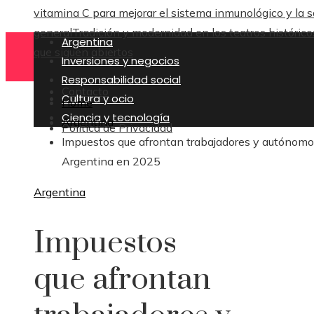
vitamina C para mejorar el sistema inmunológico y la s
general
Tradición y modernidad en los teatros histórico
Argentina
que siguen abiertos
Inversiones y negocios
Responsabilidad social
Contacto
Cultura y ocio
Home
Ciencia y tecnología
Argentina
Política de Privacidad
Impuestos que afrontan trabajadores y autónomo
Argentina en 2025
Argentina
Impuestos
que afrontan