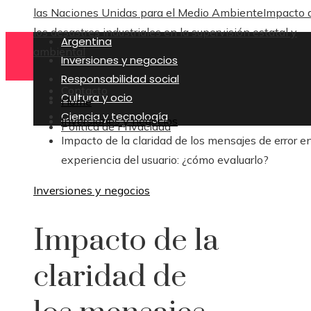
las Naciones Unidas para el Medio Ambiente
Impacto 
los desastres industriales en la supervisión estatal y
Argentina
ambiental
Inversiones y negocios
Responsabilidad social
Contacto
Cultura y ocio
Home
Ciencia y tecnología
Inversiones y negocios
Política de Privacidad
Impacto de la claridad de los mensajes de error en
experiencia del usuario: ¿cómo evaluarlo?
Inversiones y negocios
Impacto de la
claridad de