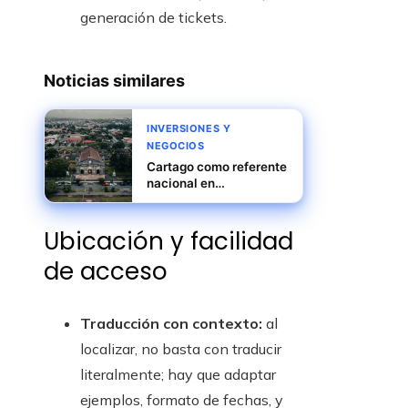
generación de tickets.
Noticias similares
INVERSIONES Y
NEGOCIOS
Cartago como referente
nacional en
crecimiento exportador
sostenible y
Ubicación y facilidad
automatización
de acceso
Traducción con contexto:
al
localizar, no basta con traducir
literalmente; hay que adaptar
ejemplos, formato de fechas, y