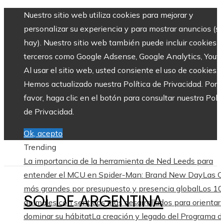
Nuestro sitio web utiliza cookies para mejorar y
personalizar su experiencia y para mostrar anuncios (si
hay). Nuestro sitio web también puede incluir cookies 
terceros como Google Adsense, Google Analytics, Yout
Al usar el sitio web, usted consiente el uso de cookies.
Hemos actualizado nuestra Política de Privacidad. Por
favor, haga clic en el botón para consultar nuestra Polí
de Privacidad.
Ok, acepto
Trending
La importancia de la herramienta de Ned Leeds para
entender el MCU en Spider-Man: Brand New Day
Las
más grandes por presupuesto y presencia global
Los 1
SOL DE ARGENTINA
animales con sentidos más desarrollados para orientar
dominar su hábitat
La creación y legado del Programa 