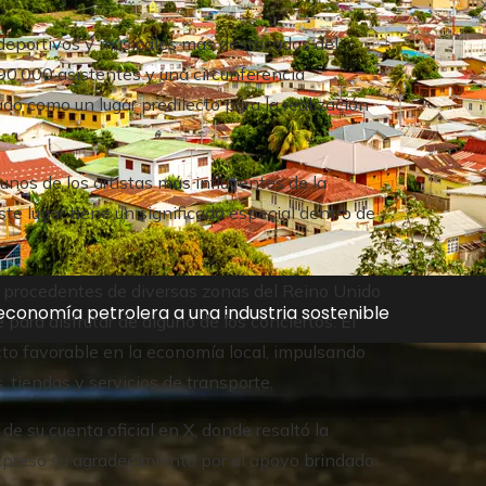
deportivos y musicales más destacados del
90.000 asistentes y una circunferencia
do como un lugar predilecto para la realización
gunos de los artistas más influyentes de la
te lugar tiene un significado especial dentro de
s procedentes de diversas zonas del Reino Unido
 economía petrolera a una industria sostenible
ara disfrutar de alguno de los conciertos. El
cto favorable en la economía local, impulsando
 tiendas y servicios de transporte.
de su cuenta oficial en X, donde resaltó la
expresó su agradecimiento por el apoyo brindado