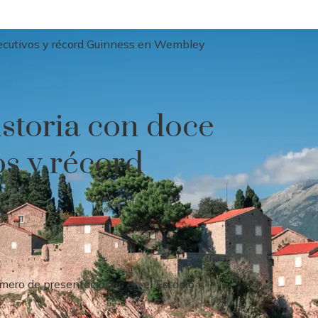
nsecutivos y récord Guinness en Wembley
istoria con doce
os y récord