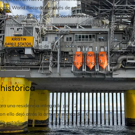
Guinness World Records después de completar una
 Londres, una cifra que lo convirtió en el
as de manera continua en una misma temporada
ante, quien vive uno de los periodos más
además la enorme capacidad de convocatoria que
barrotar durante varios días seguidos algunos de
histórica
ara una residencia integrada por 12
Con ello dejó atrás la anterior marca de 10
smo estadio, estableciendo un nuevo estándar