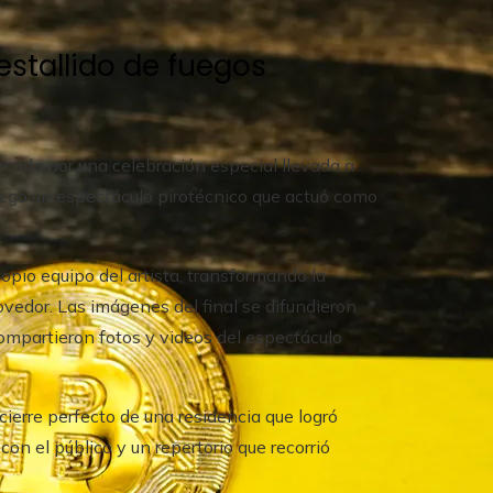
stallido de fuegos
marcado por una celebración especial llevada a
plegó un espectáculo pirotécnico que actuó como
opio equipo del artista, transformando la
dor. Las imágenes del final se difundieron
ompartieron fotos y videos del espectáculo
ierre perfecto de una residencia que logró
n el público y un repertorio que recorrió