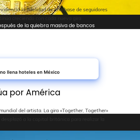
videnció la fidelidad de una base de seguidores
tinúa creciendo con cada nueva gira
después de la quiebra masiva de bancos
 no llena hoteles en México
núa por América
mundial del artista. La gira «Together, Together»
splazó a la capital británica para realizar la