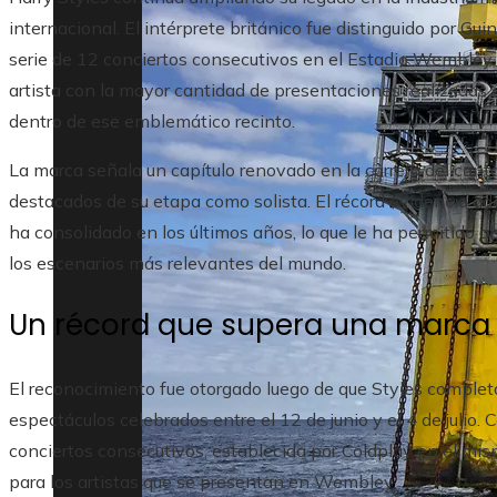
internacional. El intérprete británico fue distinguido por 
serie de 12 conciertos consecutivos en el Estadio Wembley de
artista con la mayor cantidad de presentaciones realizad
dentro de ese emblemático recinto.
La marca señala un capítulo renovado en la carrera del cant
destacados de su etapa como solista. El récord evidencia 
ha consolidado en los últimos años, lo que le ha permitido a
los escenarios más relevantes del mundo.
Un récord que supera una marca 
El reconocimiento fue otorgado luego de que Styles complet
espectáculos celebrados entre el 12 de junio y el 4 de julio. 
conciertos consecutivos, establecida por Coldplay en el mi
para los artistas que se presentan en Wembley.