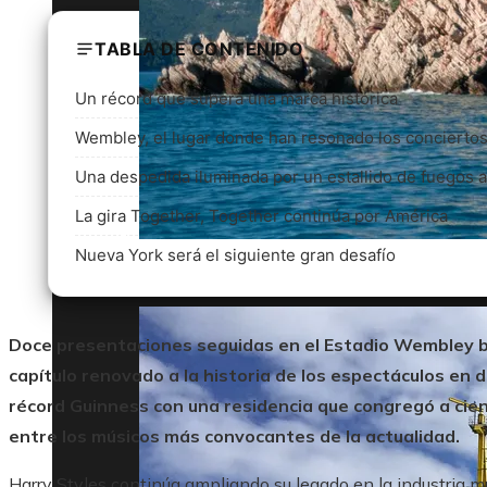
TABLA DE CONTENIDO
Un récord que supera una marca histórica
Wembley, el lugar donde han resonado los conciert
Una despedida iluminada por un estallido de fuegos ar
La gira Together, Together continúa por América
Nueva York será el siguiente gran desafío
Montenegro y la presión sobre el patrim
Doce presentaciones seguidas en el Estadio Wembley b
capítulo renovado a la historia de los espectáculos en di
récord Guinness con una residencia que congregó a cien
entre los músicos más convocantes de la actualidad.
Harry Styles continúa ampliando su legado en la industria 