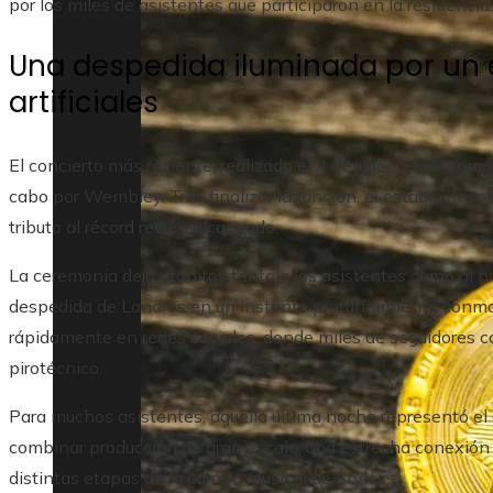
por los miles de asistentes que participaron en la residencia.
Una despedida iluminada por un e
artificiales
El concierto más reciente, realizado el 4 de julio, se vio en
cabo por Wembley. Tras finalizar la función, el estadio des
tributo al récord recién alcanzado.
La ceremonia dejó atónitos tanto a los asistentes como al pr
despedida de Londres en un instante profundamente conmove
rápidamente en redes sociales, donde miles de seguidores c
pirotécnico.
Para muchos asistentes, aquella última noche representó el c
combinar producción de gran escala, una estrecha conexión co
distintas etapas de la carrera musical de Styles.