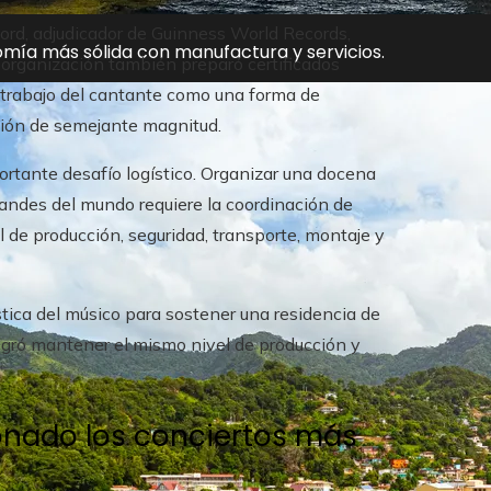
nford, adjudicador de Guinness World Records,
mía más sólida con manufactura y servicios.
a organización también preparó certificados
 trabajo del cantante como una forma de
cción de semejante magnitud.
rtante desafío logístico. Organizar una docena
andes del mundo requiere la coordinación de
l de producción, seguridad, transporte, montaje y
stica del músico para sostener una residencia de
logró mantener el mismo nivel de producción y
onado los conciertos más