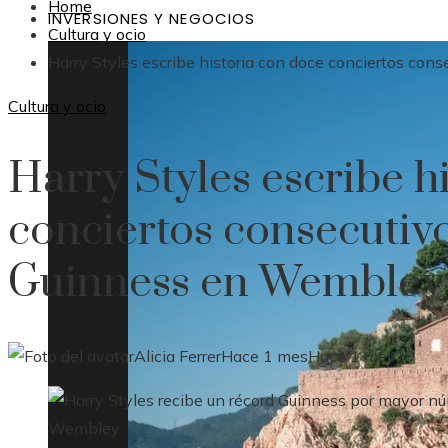
Home
INVERSIONES Y NEGOCIOS
Cultura y ocio
Harry Styles escribe historia con doce conciertos co
Cultura y ocio
Harry Styles escribe h
conciertos consecutiv
Guinness en Wembley
Alicia Ferrer
Hace 1 mes
Hace 1 mes
19