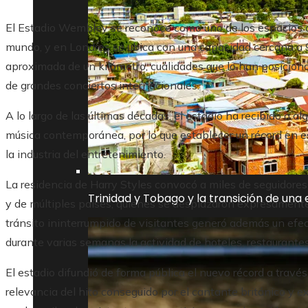
El Estadio Wembley se reconoce como uno de los espacios 
mundo, y en Londres se ubica con una capacidad cercana a 
aproximada de un kilómetro, cualidades que lo han posiciona
de grandes conciertos internacionales.
A lo largo de las últimas décadas, el estadio ha recibido a al
música contemporánea, por lo que establecer un récord en es
la industria del entretenimiento.
La residencia de Harry Styles convocó a miles de seguidore
Trinidad y Tobago y la transición de una
y de múltiples países, quienes se desplazaron expresamente p
tránsito ininterrumpido de visitantes generó además un efe
durante varias semanas la actividad de hoteles, restaurantes,
El estadio difundió de forma pública el nuevo récord a través 
relevancia del hito conseguido por el cantante británico y 