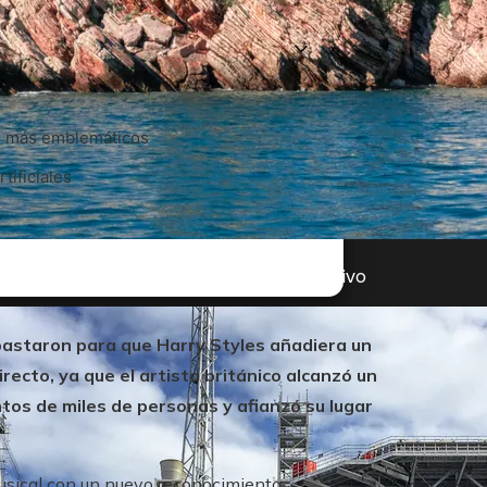
os más emblemáticos
tificiales
onio natural causada por el turismo masivo
astaron para que Harry Styles añadiera un
recto, ya que el artista británico alcanzó un
tos de miles de personas y afianzó su lugar
musical con un nuevo reconocimiento