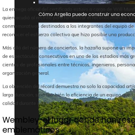
La entrega oficial del certificado estuvo a cargo de Will Mu
Cómo Argelia puede construir una econo
quien acudió al recinto para formalizar el reconocimiento. L
conmemorativos destinados a los integrantes del equipo de
reconocer el esfuerzo colectivo que hizo posible una produ
Más allá del número de conciertos, la hazaña supone un impo
de espectáculos consecutivos en uno de los estadios más gr
cientos de profesionales entre técnicos, ingenieros, persona
organización general.
La obtención del récord demuestra no solo la capacidad artí
larga duración, sino también la eficiencia de un equipo que 
calidad durante cada una de las presentaciones.
Wembley, el lugar donde han res
emblemáticos