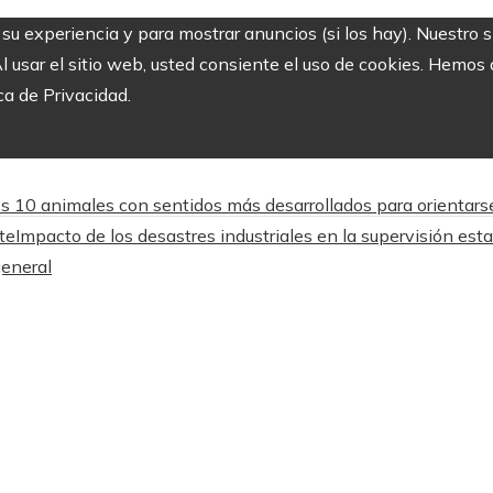
r su experiencia y para mostrar anuncios (si los hay). Nuestro 
usar el sitio web, usted consiente el uso de cookies. Hemos a
ca de Privacidad.
s 10 animales con sentidos más desarrollados para orientars
te
Impacto de los desastres industriales en la supervisión est
general