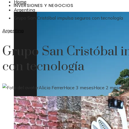
Home
INVERSIONES Y NEGOCIOS
Argentina
Grupo San Cristóbal impulsa seguros con tecnología
Argentina
Grupo San Cristóbal i
con tecnología
Alicia Ferrer
Hace 3 meses
Hace 2 meses
2