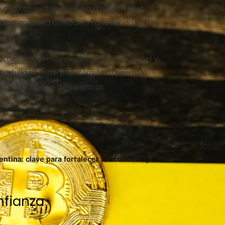
mejoras sustanciales en productividad.
entralizados, la compañía ha reducido costos
actual, que prescinde del archivo en papel y
operabilidad entre plataformas optimiza la
 administración de siniestros.
ntina: clave para fortalecer la economía y
nfianza