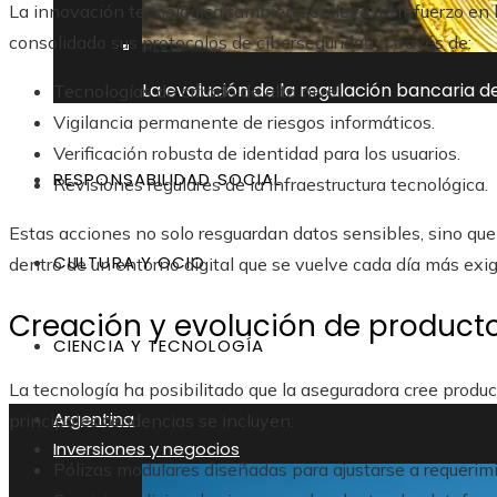
La innovación tecnológica también conlleva un refuerzo en l
consolidado sus protocolos de ciberseguridad a través de:
La evolución de la regulación bancaria 
Tecnologías de cifrado de alto nivel.
Vigilancia permanente de riesgos informáticos.
Verificación robusta de identidad para los usuarios.
RESPONSABILIDAD SOCIAL
Revisiones regulares de la infraestructura tecnológica.
Estas acciones no solo resguardan datos sensibles, sino que
CULTURA Y OCIO
dentro de un entorno digital que se vuelve cada día más exi
Creación y evolución de producto
CIENCIA Y TECNOLOGÍA
La tecnología ha posibilitado que la aseguradora cree produ
Argentina
principales tendencias se incluyen:
Inversiones y negocios
Pólizas modulares diseñadas para ajustarse a requerimi