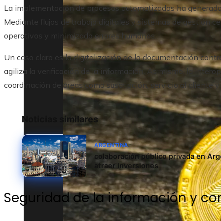
La implementación de procesos automatizados ha generado 
Mediante flujos de trabajo digitales y sistemas de gestión c
operativos y minimizado errores humanos.
Un caso claro es la digitalización de la documentación contr
agiliza la verificación de la información. Asimismo, la inter
coordinación de áreas como suscripción, servicio al cliente y
Noticias similares
ARGENTINA
colaboración público privada en Arge
atraer inversiones
Seguridad de la información y co