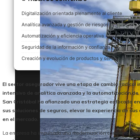
Digitalización orientada plenamente al cliente
Analítica avanzada y gestión de riesgos
Automatización y eficiencia operativa
Seguridad de la información y confianza
Creación y evolución de productos y servicios innov
El sector asegurador vive una etapa de cambio radical im
intensivo de analítica avanzada y la automatización de 
San Cristóbal ha afianzado una estrategia enfocada en 
sus soluciones de seguros, elevar la experiencia de sus 
en el mercado.
La empresa ha impulsado una modernización completa de sus