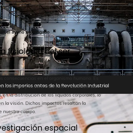
e en el ayuno prolongado
 fisiología del ser
as consecuencias en el organismo humano. Es
n los imperios antes de la Revolución Industrial
a muscular y ósea, a causa de la ausencia de
en la distribución de los líquidos corporales, lo
n la visión. Dichos impactos resaltan la
e nuestro cuerpo.
vestigación espacial