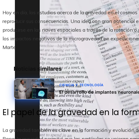
Hoy en día, los estudios acerca de la gravedad en el cosmo
reproducir sus consecuencias. Una idea con gran potencial e
producirse en las naves espaciales a través de la rotación o 
los impactos negativos de la microgravedad en expedicione
Marte.
Noticias similares
CIENCIA Y TECNOLOGÍA
El desarrollo de implantes neuronale
El papel de la gravedad en la for
La gravedad también es clave en la formación y evolución del
Bang, la gravedad permitió que las partículas se unieran para