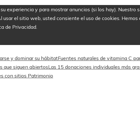
r su experiencia y para mostrar anuncios (si los hay). Nuestro 
usar el sitio web, usted consiente el uso de cookies. Hemos a
ca de Privacidad.
arse y dominar su hábitat
Fuentes naturales de vitamina C par
os que siguen abiertos
Las 15 donaciones individuales más gra
es con sitios Patrimonio