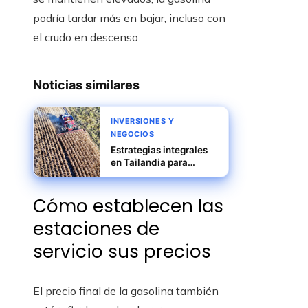
podría tardar más en bajar, incluso con
el crudo en descenso.
Noticias similares
INVERSIONES Y
NEGOCIOS
Estrategias integrales
en Tailandia para
elevar la productividad
agrícola y reducir
Cómo establecen las
riesgos rurales
estaciones de
servicio sus precios
El precio final de la gasolina también