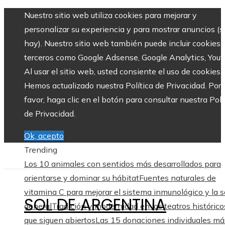
Nuestro sitio web utiliza cookies para mejorar y
personalizar su experiencia y para mostrar anuncios (si
hay). Nuestro sitio web también puede incluir cookies 
terceros como Google Adsense, Google Analytics, Yout
Al usar el sitio web, usted consiente el uso de cookies.
Hemos actualizado nuestra Política de Privacidad. Por
favor, haga clic en el botón para consultar nuestra Polí
de Privacidad.
Ok, acepto
Trending
Los 10 animales con sentidos más desarrollados para
orientarse y dominar su hábitat
Fuentes naturales de
vitamina C para mejorar el sistema inmunológico y la s
SOL DE ARGENTINA
general
Tradición y modernidad en los teatros histórico
que siguen abiertos
Las 15 donaciones individuales má