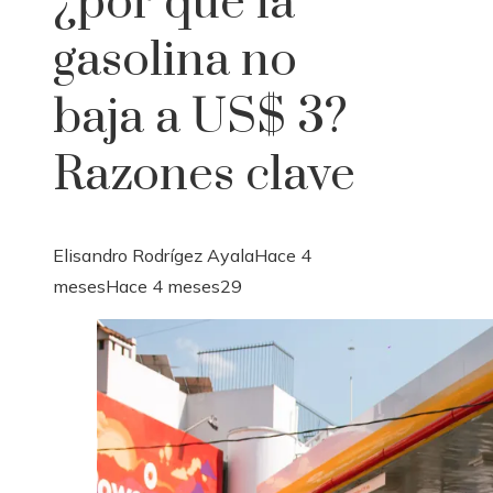
¿por qué la
gasolina no
baja a US$ 3?
Razones clave
Elisandro Rodrígez Ayala
Hace 4
meses
Hace 4 meses
29