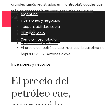
grandes jamás registradas en filantropía
Ciudades que
reflejan procesos históricos y sociales con sitios
Argentina
Patrimonio
Inversiones y negocios
Responsabilidad social
Contacto
Cultura y ocio
Home
Ciencia y tecnología
Inversiones y negocios
Política de Privacidad
El precio del petróleo cae, ¿por qué la gasolina no
baja a US$ 3? Razones clave
Inversiones y negocios
El precio del
petróleo cae,