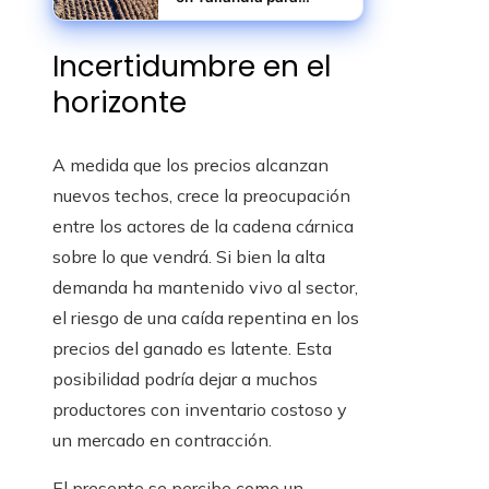
elevar la productividad
agrícola y reducir
Incertidumbre en el
riesgos rurales
horizonte
A medida que los precios alcanzan
nuevos techos, crece la preocupación
entre los actores de la cadena cárnica
sobre lo que vendrá. Si bien la alta
demanda ha mantenido vivo al sector,
el riesgo de una caída repentina en los
precios del ganado es latente. Esta
posibilidad podría dejar a muchos
productores con inventario costoso y
un mercado en contracción.
El presente se percibe como un