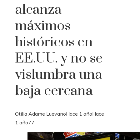
alcanza
máximos
históricos en
EE.UU. y no se
vislumbra una
baja cercana
Otilia Adame Luevano
Hace 1 año
Hace
1 año
77