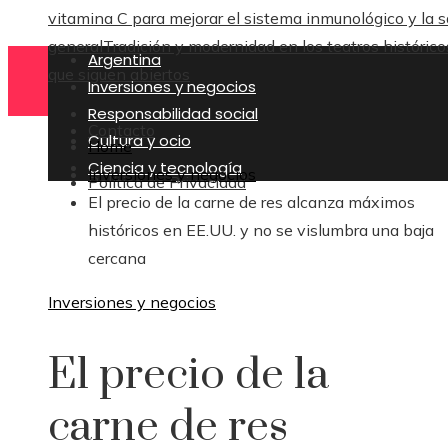
vitamina C para mejorar el sistema inmunológico y la s
general
Tradición y modernidad en los teatros histórico
Argentina
que siguen abiertos
Inversiones y negocios
Responsabilidad social
Contacto
Cultura y ocio
Home
Ciencia y tecnología
Inversiones y negocios
Política de Privacidad
El precio de la carne de res alcanza máximos
históricos en EE.UU. y no se vislumbra una baja
cercana
Inversiones y negocios
El precio de la
carne de res