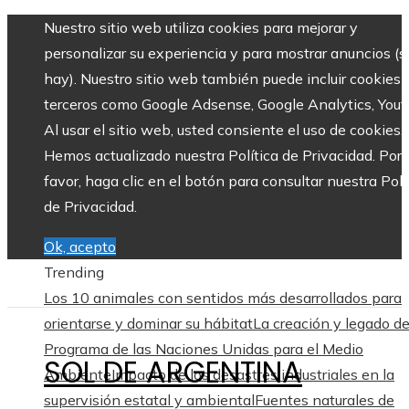
Nuestro sitio web utiliza cookies para mejorar y
personalizar su experiencia y para mostrar anuncios (si
hay). Nuestro sitio web también puede incluir cookies 
terceros como Google Adsense, Google Analytics, Yout
Al usar el sitio web, usted consiente el uso de cookies.
Hemos actualizado nuestra Política de Privacidad. Por
favor, haga clic en el botón para consultar nuestra Polí
de Privacidad.
Ok, acepto
Trending
Los 10 animales con sentidos más desarrollados para
orientarse y dominar su hábitat
La creación y legado de
Programa de las Naciones Unidas para el Medio
SOL DE ARGENTINA
Ambiente
Impacto de los desastres industriales en la
supervisión estatal y ambiental
Fuentes naturales de