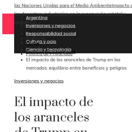
las Naciones Unidas para el Medio Ambiente
Impacto 
los desastres industriales en la supervisión estatal y
Argentina
ambiental
Inversiones y negocios
Responsabilidad social
Contacto
Cultura y ocio
Home
Ciencia y tecnología
Inversiones y negocios
Política de Privacidad
El impacto de los aranceles de Trump en los
mercados: equilibrio entre beneficios y peligros
Inversiones y negocios
El impacto de
los aranceles