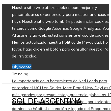
Nuestro sitio web utiliza cookies para mejorar y
personalizar su experiencia y para mostrar anuncios (si
hay). Nuestro sitio web también puede incluir cookies 
terceros como Google Adsense, Google Analytics, Yout
Al usar el sitio web, usted consiente el uso de cookies.
Hemos actualizado nuestra Política de Privacidad. Por
favor, haga clic en el botón para consultar nuestra Polí
de Privacidad.
Ok, acepto
Trending
La importancia de la herramienta de Ned Leeds para
entender el MCU en Spider-Man: Brand New Day
Las
más grandes por presupuesto y presencia global
Los 1
SOL DE ARGENTINA
animales con sentidos más desarrollados para orientar
dominar su hábitat
La creación y legado del Programa 