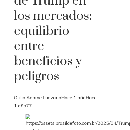
de Trump en
los mercados:
equilibrio
entre
beneficios y
peligros
Otilia Adame Luevano
Hace 1 año
Hace
1 año
77