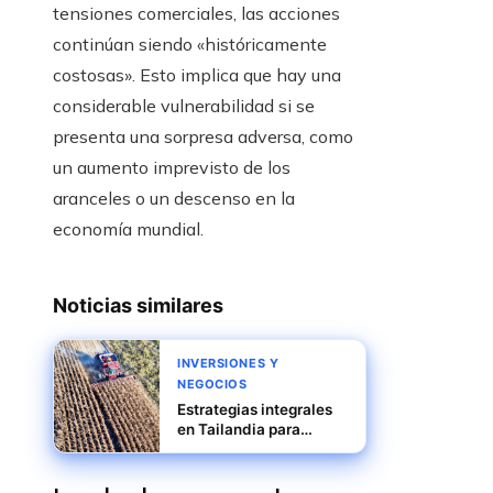
tensiones comerciales, las acciones
continúan siendo «históricamente
costosas». Esto implica que hay una
considerable vulnerabilidad si se
presenta una sorpresa adversa, como
un aumento imprevisto de los
aranceles o un descenso en la
economía mundial.
Noticias similares
INVERSIONES Y
NEGOCIOS
Estrategias integrales
en Tailandia para
elevar la productividad
agrícola y reducir
riesgos rurales