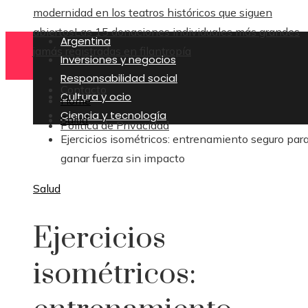
modernidad en los teatros históricos que siguen
abiertos
Las 15 donaciones individuales más grandes
Argentina
jamás registradas en filantropía
Inversiones y negocios
Responsabilidad social
Contacto
Cultura y ocio
Home
Ciencia y tecnología
Salud
Política de Privacidad
Ejercicios isométricos: entrenamiento seguro par
ganar fuerza sin impacto
Salud
Ejercicios
isométricos: