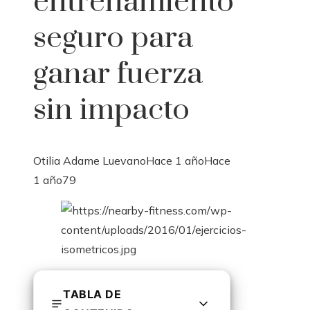
entrenamiento
seguro para
ganar fuerza
sin impacto
Otilia Adame Luevano
Hace 1 año
Hace
1 año
79
TABLA DE