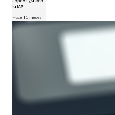
Japón? ¿Sueña
la IA?
Hace 11 meses