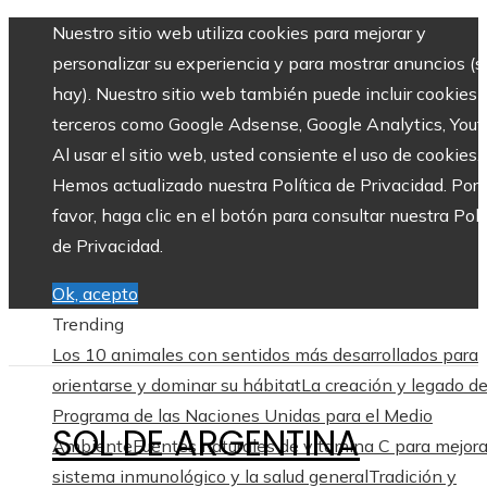
Nuestro sitio web utiliza cookies para mejorar y
personalizar su experiencia y para mostrar anuncios (si
hay). Nuestro sitio web también puede incluir cookies 
terceros como Google Adsense, Google Analytics, Yout
Al usar el sitio web, usted consiente el uso de cookies.
Hemos actualizado nuestra Política de Privacidad. Por
favor, haga clic en el botón para consultar nuestra Polí
de Privacidad.
Ok, acepto
Trending
Los 10 animales con sentidos más desarrollados para
orientarse y dominar su hábitat
La creación y legado de
Programa de las Naciones Unidas para el Medio
SOL DE ARGENTINA
Ambiente
Fuentes naturales de vitamina C para mejora
sistema inmunológico y la salud general
Tradición y