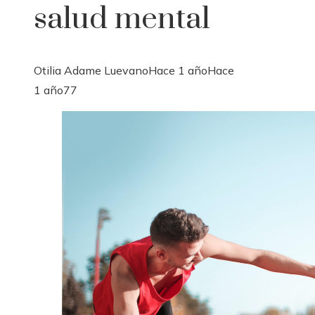
salud mental
Otilia Adame Luevano
Hace 1 año
Hace
1 año
77