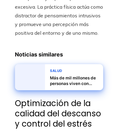
excesiva. La práctica física actúa como
distractor de pensamientos intrusivos
y promueve una percepción más
positiva del entorno y de uno mismo.
Noticias similares
SALUD
Más de mil millones de
personas viven con
problemas de salud
mental, urge mejorar
Optimización de la
los servicios
calidad del descanso
y control del estrés