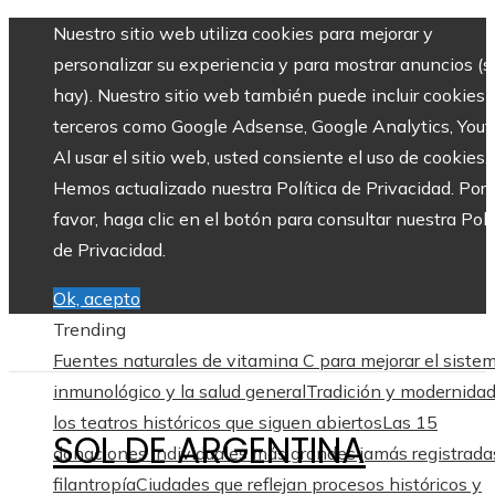
Nuestro sitio web utiliza cookies para mejorar y
personalizar su experiencia y para mostrar anuncios (si
hay). Nuestro sitio web también puede incluir cookies 
terceros como Google Adsense, Google Analytics, Yout
Al usar el sitio web, usted consiente el uso de cookies.
Hemos actualizado nuestra Política de Privacidad. Por
favor, haga clic en el botón para consultar nuestra Polí
de Privacidad.
Ok, acepto
Trending
Fuentes naturales de vitamina C para mejorar el siste
inmunológico y la salud general
Tradición y modernida
los teatros históricos que siguen abiertos
Las 15
SOL DE ARGENTINA
donaciones individuales más grandes jamás registrada
filantropía
Ciudades que reflejan procesos históricos y