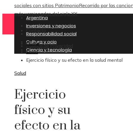
sociales con sitios Patrimonio
Recorrido por las cancio
más versionadas del siglo XX
Argentina
Inversiones y negocios
Contacto
Responsabilidad social
Cultura y ocio
Home
Política de Privacidad
Ciencia y tecnología
Salud
Ejercicio físico y su efecto en la salud mental
Salud
Ejercicio
físico y su
efecto en la