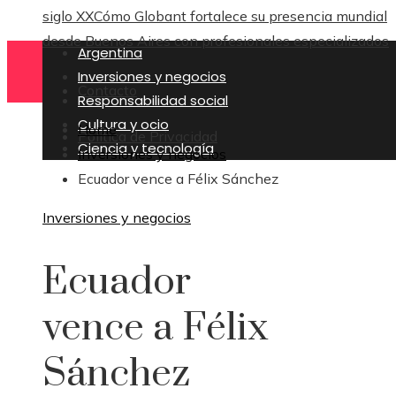
siglo XX
Cómo Globant fortalece su presencia mundial
desde Buenos Aires con profesionales especializados
Argentina
Inversiones y negocios
Contacto
Responsabilidad social
Cultura y ocio
Home
Política de Privacidad
Ciencia y tecnología
Inversiones y negocios
Ecuador vence a Félix Sánchez
Inversiones y negocios
Ecuador
vence a Félix
Sánchez