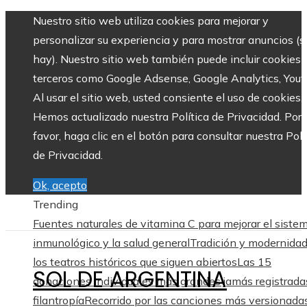
Nuestro sitio web utiliza cookies para mejorar y
personalizar su experiencia y para mostrar anuncios (si
hay). Nuestro sitio web también puede incluir cookies 
terceros como Google Adsense, Google Analytics, Yout
Al usar el sitio web, usted consiente el uso de cookies.
Hemos actualizado nuestra Política de Privacidad. Por
favor, haga clic en el botón para consultar nuestra Polí
de Privacidad.
Ok, acepto
Trending
Fuentes naturales de vitamina C para mejorar el siste
inmunológico y la salud general
Tradición y modernida
los teatros históricos que siguen abiertos
Las 15
SOL DE ARGENTINA
donaciones individuales más grandes jamás registrada
filantropía
Recorrido por las canciones más versionadas