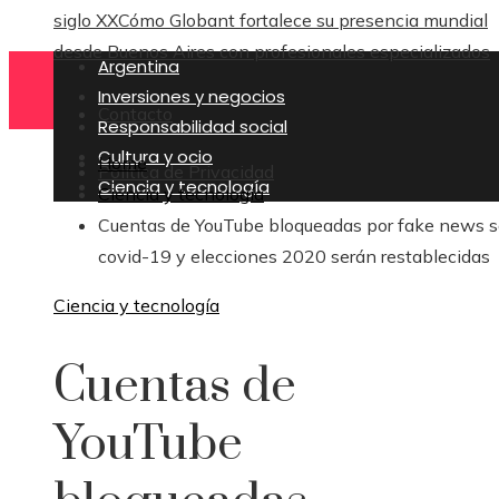
siglo XX
Cómo Globant fortalece su presencia mundial
desde Buenos Aires con profesionales especializados
Argentina
Inversiones y negocios
Contacto
Responsabilidad social
Cultura y ocio
Home
Política de Privacidad
Ciencia y tecnología
Ciencia y tecnología
Cuentas de YouTube bloqueadas por fake news s
covid-19 y elecciones 2020 serán restablecidas
Ciencia y tecnología
Cuentas de
YouTube