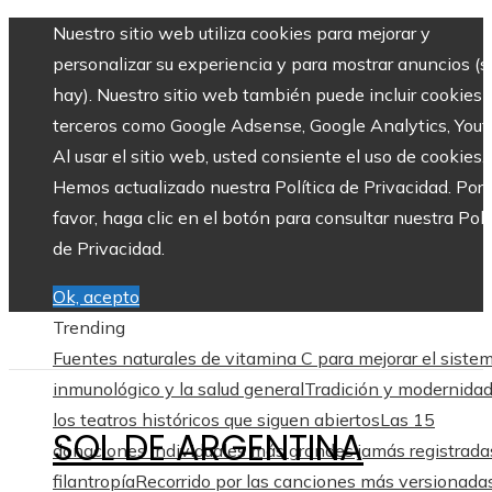
Nuestro sitio web utiliza cookies para mejorar y
personalizar su experiencia y para mostrar anuncios (si
hay). Nuestro sitio web también puede incluir cookies 
terceros como Google Adsense, Google Analytics, Yout
Al usar el sitio web, usted consiente el uso de cookies.
Hemos actualizado nuestra Política de Privacidad. Por
favor, haga clic en el botón para consultar nuestra Polí
de Privacidad.
Ok, acepto
Trending
Fuentes naturales de vitamina C para mejorar el siste
inmunológico y la salud general
Tradición y modernida
los teatros históricos que siguen abiertos
Las 15
SOL DE ARGENTINA
donaciones individuales más grandes jamás registrada
filantropía
Recorrido por las canciones más versionadas