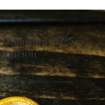
es y definición
eo Clausura 2025:
efinición