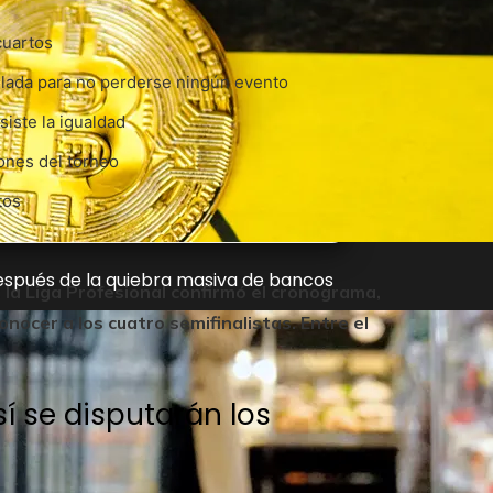
cuartos
llada para no perderse ningún evento
iste la igualdad
iones del torneo
tos
después de la quiebra masiva de bancos
: la Liga Profesional confirmó el cronograma,
nocer a los cuatro semifinalistas. Entre el
sí se disputarán los