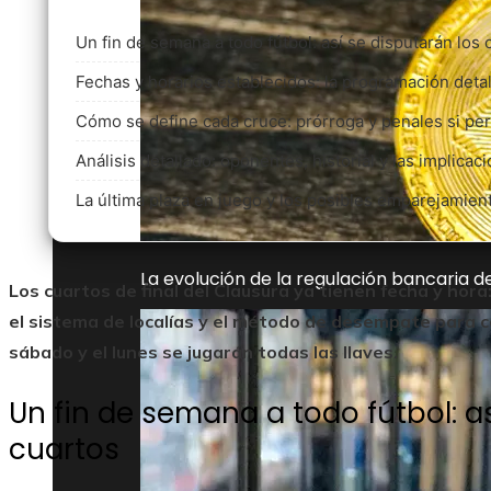
Un fin de semana a todo fútbol: así se disputarán los 
Fechas y horarios establecidos: la programación deta
Cómo se define cada cruce: prórroga y penales si pers
Análisis detallado: oponentes, historial y las implicac
La última plaza en juego y los posibles emparejamien
La evolución de la regulación bancaria 
Los cuartos de final del Clausura ya tienen fecha y hora
el sistema de localías y el método de desempate para co
sábado y el lunes se jugarán todas las llaves.
Un fin de semana a todo fútbol: a
cuartos