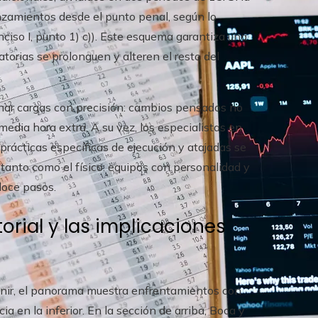
anzamientos desde el punto penal, según lo
ciso I, punto 1) c)). Este esquema garantiza una
atorias se prolonguen y alteren el resto del
onar cargas con precisión: cambios pensados no
media hora extra. A su vez, los especialistas en
prácticas específicas de ejecución y atajadas se
tanto como el físico: equipos con personalidad y
doce pasos.
torial y las implicaciones
finir, el panorama muestra enfrentamientos con
ia en la inferior. En la sección de arriba, Boca y