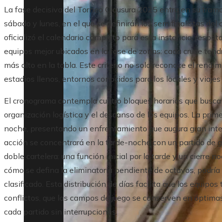
La fase decisiva del Torneo Clausura 2025 entra en su tra
sábado y lunes, en el que se definirán los semifinalistas de
oficializó el calendario completo para esta instancia, respe
equipos mejor ubicados en la fase de zonas: cada cruce tend
más alto en la tabla. Este criterio no solo reconoce el rend
estadios llenos, entornos conocidos para los locales y viajes
El cronograma contempla cuatro bloques horarios que buscan u
organización logística y el descanso de los equipos. La prime
noche, presentando un enfrentamiento que augura gran intens
acción se concentrará en la tarde-noche con un partido de g
doble cartelera: una función inicial por la tarde y un cierre
cómo se defina la eliminatoria pendiente de octavos, podría a
clasificado. Esta distribución de días facilita que los equipo
conflictos, que los campos de juego se conserven en óptimas
cada partido sin interrupciones.