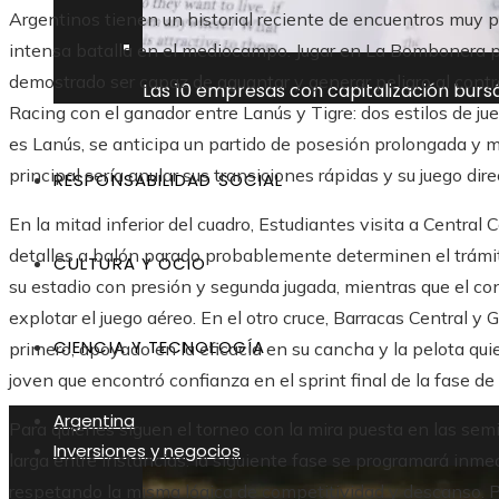
Argentinos tienen un historial reciente de encuentros muy p
intensa batalla en el mediocampo. Jugar en La Bombonera pod
demostrado ser capaz de aguantar y generar peligro al contra
Las 10 empresas con capitalización burs
Racing con el ganador entre Lanús y Tigre: dos estilos de j
es Lanús, se anticipa un partido de posesión prolongada y ma
principal sería anular sus transiciones rápidas y su juego dire
RESPONSABILIDAD SOCIAL
En la mitad inferior del cuadro, Estudiantes visita a Central
detalles a balón parado probablemente determinen el trámit
CULTURA Y OCIO
su estadio con presión y segunda jugada, mientras que el c
explotar el juego aéreo. En el otro cruce, Barracas Central y
CIENCIA Y TECNOLOGÍA
primero, apoyado en la eficacia en su cancha y la pelota quie
joven que encontró confianza en el sprint final de la fase de
Argentina
Para quienes siguen el torneo con la mira puesta en las semi
Inversiones y negocios
larga entre instancias: la siguiente fase se programará inm
respetando la misma lógica de competitividad y descanso. Po