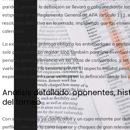
paridad persiste, la definición se llevará a cabo mediante l
estipulado en el Reglamento General de AFA (artículo 111, in
resolución definitiva en la jornada, impidiendo que las elimin
calendario.
La existencia de prórroga obliga a los entrenadores a gesti
solo para el tiempo regular, sino también para una eventual 
penales ganan relevancia en las listas de convocados, y las 
vuelven rutina en la semana previa. El aspecto mental pesa 
experiencia suelen sacar ventaja en la definición desde los 
Análisis detallado: oponentes, his
del torneo
Con siete equipos ya clasificados y un cupo restante por de
perfiles claros en la zona superior y choques de gran relevanc