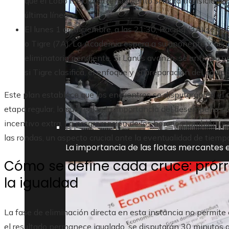
que el Lobo mejora su rendimiento si logra transicione
última línea.
El lunes 1 de diciembre, a las 21:30, Racing (3A) se en
o Tigre (7A). La Academia espera a su oponente y adapt
eliminatoria pendiente. Si Lanús avanza, se anticipa 
si Tigre clasifica, el enfoque y la preparación del equip
Este plan establece que los encuentros se disputarán en el 
etapa regular, lo que realza la importancia del desempeño p
incentivo extra. La programación de los horarios también 
las rondas, un aspecto crucial ante la eventualidad de tiem
La importancia de las flotas mercantes e
Cómo se define cada cruce: prórr
la igualdad
La fase de eliminación directa en esta instancia no permite c
el resultado permanece igualado, se disputarán 30 minutos ad