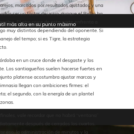
arejos, marcados por resultados ajustados y una
ría ser un factor decisivo, aunque el Bicho ha
golpe. El otro cruce de esta parte enfrenta a
átil más alta en su punto máximo
uego muy distintos dependiendo del oponente. Si
nejo del tempo; si es Tigre, la estrategia
cto.
 Córdoba en un cruce donde el desgaste y los
e. Los santiagueños suelen hacerse fuertes en
onjunto platense acostumbra ajustar marcas y
 Gimnasia llegan con ambiciones firmes: el
ta; el segundo, con la energía de un plantel
 zonas.
finales, vale recordar que no habrá “ventana”
ediatamente después de cerrados los cuartos,
r eso, la administración de minutos y la