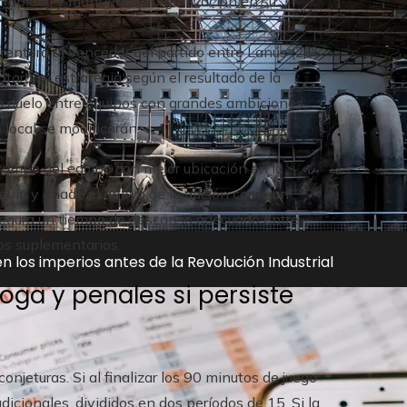
s rápidas y mantiene la organización en su
frentará al vencedor del partido entre Lanús (2B)
ará su estrategia según el resultado de la
un duelo entre equipos con grandes ambiciones;
o local se modificarán.
campo del equipo con mejor ubicación en la
revio y añade el apoyo de la afición como un
asegura un tiempo de descanso adecuado entre
pos suplementarios.
n los imperios antes de la Revolución Industrial
oga y penales si persiste
onjeturas. Si al finalizar los 90 minutos de juego
icionales, divididos en dos períodos de 15. Si la