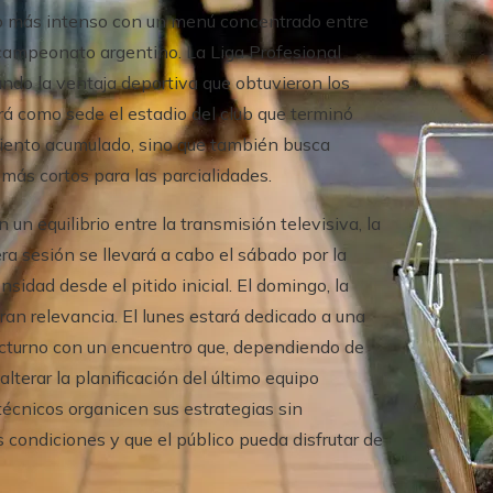
mo más intenso con un menú concentrado entre
l campeonato argentino. La Liga Profesional
tando la ventaja deportiva que obtuvieron los
rá como sede el estadio del club que terminó
imiento acumulado, sino que también busca
 más cortos para las parcialidades.
n equilibrio entre la transmisión televisiva, la
ra sesión se llevará a cabo el sábado por la
idad desde el pitido inicial. El domingo, la
ran relevancia. El lunes estará dedicado a una
 nocturno con un encuentro que, dependiendo de
lterar la planificación del último equipo
s técnicos organicen sus estrategias sin
 condiciones y que el público pueda disfrutar de