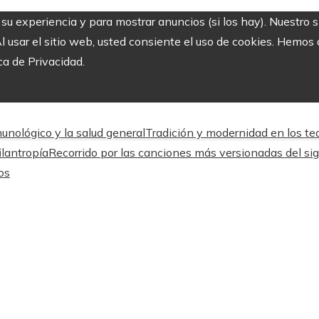
r su experiencia y para mostrar anuncios (si los hay). Nuestro 
usar el sitio web, usted consiente el uso de cookies. Hemos a
ca de Privacidad.
unológico y la salud general
Tradición y modernidad en los tea
ilantropía
Recorrido por las canciones más versionadas del sig
os