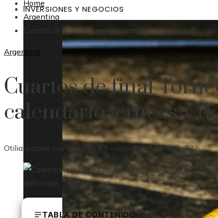
Home
INVERSIONES Y NEGOCIOS
Argentina
Cuartos de final Torneo Clausura 2025: calendario, cruc
Argentina
Cuartos de final Torn
calendario, cruces y d
Otilia Adame Luevano
Hace 9 meses
Hace 8 meses
57
TABLA DE CONTENIDO