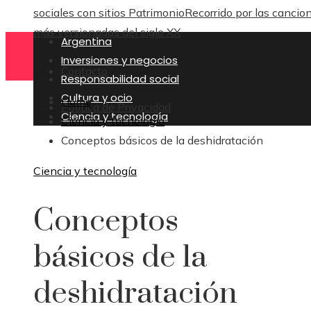
sociales con sitios Patrimonio
Recorrido por las cancio
más versionadas del siglo XX
Argentina
Inversiones y negocios
Contacto
Responsabilidad social
Cultura y ocio
Home
Política de Privacidad
Ciencia y tecnología
Ciencia y tecnología
Conceptos básicos de la deshidratación
Ciencia y tecnología
Conceptos
básicos de la
deshidratación