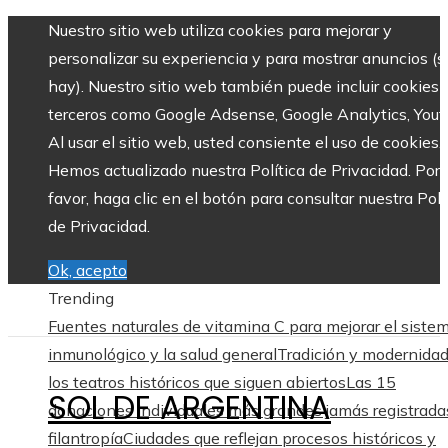
Nuestro sitio web utiliza cookies para mejorar y
personalizar su experiencia y para mostrar anuncios (si
hay). Nuestro sitio web también puede incluir cookies 
terceros como Google Adsense, Google Analytics, Yout
Al usar el sitio web, usted consiente el uso de cookies.
Hemos actualizado nuestra Política de Privacidad. Por
favor, haga clic en el botón para consultar nuestra Polí
de Privacidad.
Ok, acepto
Trending
Fuentes naturales de vitamina C para mejorar el siste
inmunológico y la salud general
Tradición y modernida
los teatros históricos que siguen abiertos
Las 15
SOL DE ARGENTINA
donaciones individuales más grandes jamás registrada
filantropía
Ciudades que reflejan procesos históricos y