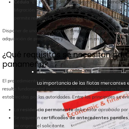
Cédula “E”
: emitida para extranjeros con residencia p
Migración. Aunque no confiere derechos políticos ni la n
permite realizar la mayoría de los trámites civiles, admi
Disponer de una cédula vigente simplifica la apertura de cuen
adquisición de propiedades y la inscripción en servicios púb
¿Qué requisitos se necesitan para
panameña?
El procedimiento difiere según la categoría de estatus migrat
La importancia de las flotas mercantes e
resulta fundamental mantener una residencia legal en Panam
establecidas por las autoridades. Entre las principales se en
La
residencia permanente
debe estar
aprobada
por 
Se requieren
certificados de antecedentes penales
de origen del solicitante.