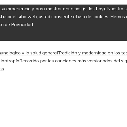
r su experiencia y para mostrar anuncios (si los hay). Nuestro 
usar el sitio web, usted consiente el uso de cookies. Hemos a
ca de Privacidad.
unológico y la salud general
Tradición y modernidad en los tea
ilantropía
Recorrido por las canciones más versionadas del sig
os