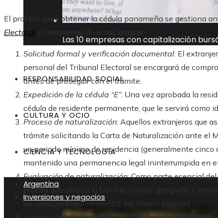
El proceso para obtener la cédula panameña se gestiona an
Electoral
y comprende diversas etapas:
Las 10 empresas con capitalización burs
Solicitud formal y verificación documental
: El extranj
personal del Tribunal Electoral se encargará de compro
RESPONSABILIDAD SOCIAL
antes de proseguir con el trámite.
Expedición de la cédula “E”
: Una vez aprobada la resid
cédula de residente permanente, que le servirá como i
CULTURA Y OCIO
Proceso de naturalización
: Aquellos extranjeros que as
trámite solicitando la Carta de Naturalización ante el 
un periodo mínimo de residencia (generalmente cinco 
CIENCIA Y TECNOLOGÍA
mantenido una permanencia legal ininterrumpida en el
Evaluación de naturalización
: Como parte esencial del
Argentina
prueba que abarca la historia, cultura, geografía y es
Inversiones y negocios
un conocimiento elemental del idioma español.
Adquisición de la cédula “N”
: Tras la aprobación y la