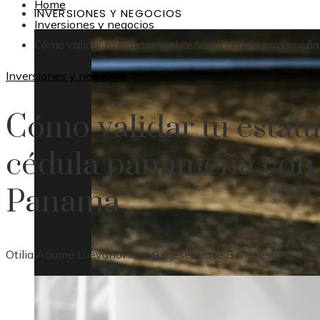
Home
INVERSIONES Y NEGOCIOS
Inversiones y negocios
Cómo validar tu estatus y obtener tu cédula panameñ
Inversiones y negocios
Cómo validar tu estatu
cédula panameña con 
Panamá
Otilia Adame Luevano
Hace 9 meses
Hace 8 meses
67