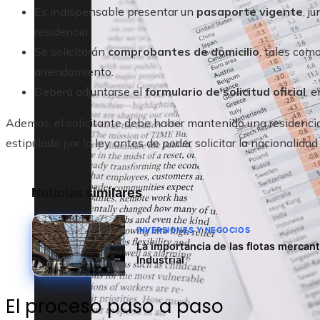
Es indispensable presentar un
pasaporte vigente
, j
residencia.
Se solicitarán
comprobantes de domicilio
, tales com
arrendamiento.
Deberá adjuntarse el
formulario de solicitud oficial
, 
Además, el solicitante debe haber mantenido una residencia
estipulado por la ley antes de poder solicitar la nacionalidad 
Noticias similares
INVERSIONES Y NEGOCIOS
La importancia de las flotas mercan
Industrial
El proceso paso a paso