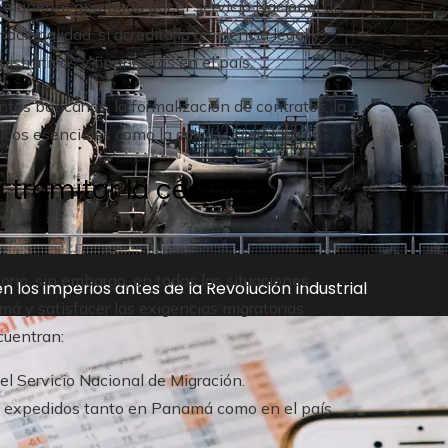
ermanente aprobada por el Servicio Nacional de
acionalidad, sí acredita la residencia legal y
nistrativos y financieros en el país.
tas bancarias, la formalización de contratos, la
licos esenciales como la salud y la educación.
 tramitar la cédula
orio, sin embargo, en todas las situaciones
n los imperios antes de la Revolución Industrial
á y satisfacer las exigencias migratorias
cuentran:
el Servicio Nacional de Migración.
, expedidos tanto en Panamá como en el país