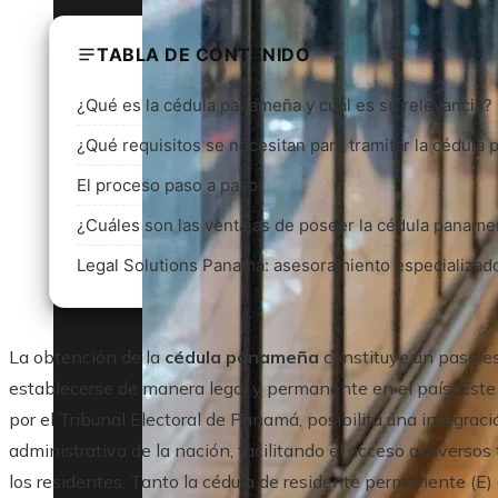
TABLA DE CONTENIDO
¿Qué es la cédula panameña y cuál es su relevancia?
¿Qué requisitos se necesitan para tramitar la cédul
El proceso paso a paso
¿Cuáles son las ventajas de poseer la cédula panam
Legal Solutions Panamá: asesoramiento especializado
La obtención de la
cédula panameña
constituye un paso es
establecerse de manera legal y permanente en el país. Este 
por el Tribunal Electoral de Panamá, posibilita una integraci
administrativa de la nación, facilitando el acceso a diversos
los residentes. Tanto la cédula de residente permanente (E) 