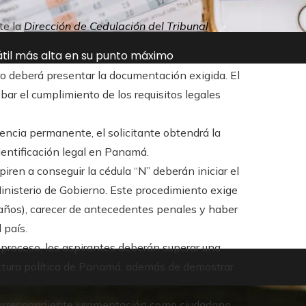
te la
Dirección de Cedulación del Tribunal
átil más alta en su punto máximo
ero deberá presentar la documentación exigida. El
bar el cumplimiento de los requisitos legales
encia permanente, el solicitante obtendrá la
dentificación legal en Panamá.
piren a conseguir la cédula “N” deberán iniciar el
Ministerio de Gobierno. Este procedimiento exige
años), carecer de antecedentes penales y haber
 país.
 proceso, los aspirantes deberán superar una
tructura política de Panamá, además de demostrar
 correspondiente juramentación como ciudadano