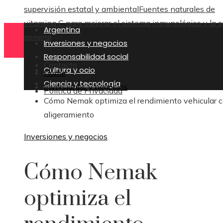
supervisión estatal y ambiental
Fuentes naturales de
vitamina C para mejorar el sistema inmunológico y la s
Argentina
general
Inversiones y negocios
Responsabilidad social
Contacto
Cultura y ocio
Home
Ciencia y tecnología
Inversiones y negocios
Política de Privacidad
Cómo Nemak optimiza el rendimiento vehicular 
aligeramiento
Inversiones y negocios
Cómo Nemak
optimiza el