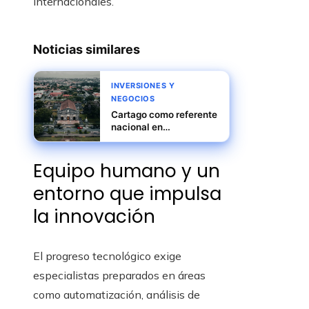
internacionales.
Noticias similares
INVERSIONES Y
NEGOCIOS
Cartago como referente
nacional en
crecimiento exportador
sostenible y
Equipo humano y un
automatización
entorno que impulsa
la innovación
El progreso tecnológico exige
especialistas preparados en áreas
como automatización, análisis de