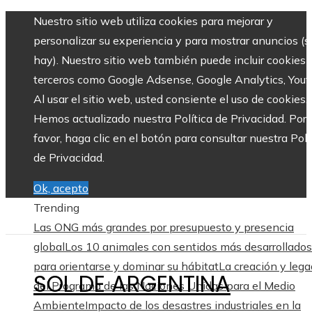
Nuestro sitio web utiliza cookies para mejorar y
personalizar su experiencia y para mostrar anuncios (si
hay). Nuestro sitio web también puede incluir cookies 
terceros como Google Adsense, Google Analytics, Yout
Al usar el sitio web, usted consiente el uso de cookies.
Hemos actualizado nuestra Política de Privacidad. Por
favor, haga clic en el botón para consultar nuestra Polí
de Privacidad.
Ok, acepto
Trending
Las ONG más grandes por presupuesto y presencia
global
Los 10 animales con sentidos más desarrollados
para orientarse y dominar su hábitat
La creación y leg
SOL DE ARGENTINA
del Programa de las Naciones Unidas para el Medio
Ambiente
Impacto de los desastres industriales en la