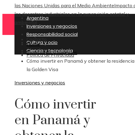
las Naciones Unidas para el Medio Ambiente
Impacto 
los desastres industriales en la supervisión estatal y
Argentina
ambiental
Inversiones y negocios
Responsabilidad social
Contacto
Cultura y ocio
Home
Ciencia y tecnología
Inversiones y negocios
Política de Privacidad
Cómo invertir en Panamá y obtener la residencia
la Golden Visa
Inversiones y negocios
Cómo invertir
en Panamá y