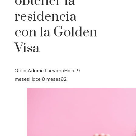
obtener la
residencia
con la Golden
Visa
Otilia Adame Luevano
Hace 9
meses
Hace 8 meses
82