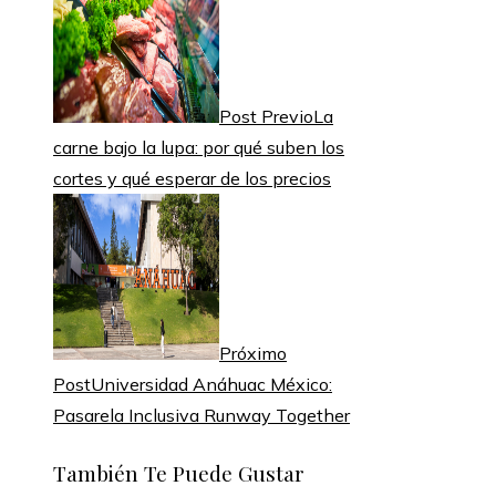
Post Previo
La
carne bajo la lupa: por qué suben los
cortes y qué esperar de los precios
Próximo
Post
Universidad Anáhuac México:
Pasarela Inclusiva Runway Together
También Te Puede Gustar