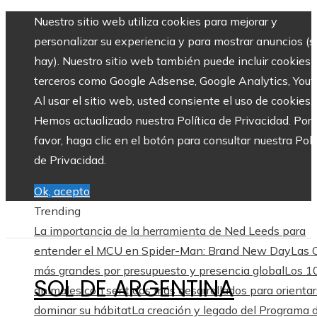
Nuestro sitio web utiliza cookies para mejorar y
personalizar su experiencia y para mostrar anuncios (si
hay). Nuestro sitio web también puede incluir cookies 
terceros como Google Adsense, Google Analytics, Yout
Al usar el sitio web, usted consiente el uso de cookies.
Hemos actualizado nuestra Política de Privacidad. Por
favor, haga clic en el botón para consultar nuestra Polí
de Privacidad.
Ok, acepto
Trending
La importancia de la herramienta de Ned Leeds para
entender el MCU en Spider-Man: Brand New Day
Las
más grandes por presupuesto y presencia global
Los 1
SOL DE ARGENTINA
animales con sentidos más desarrollados para orientar
dominar su hábitat
La creación y legado del Programa 