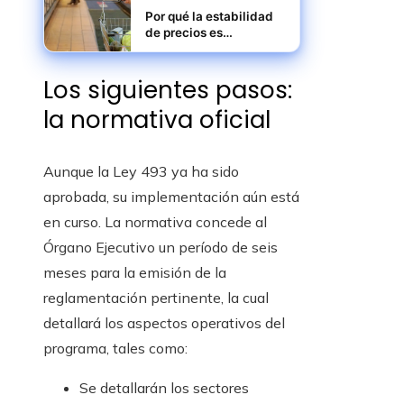
Por qué la estabilidad
de precios es
fundamental para la
inversión y el consumo
Los siguientes pasos:
en Egipto
la normativa oficial
Aunque la Ley 493 ya ha sido
aprobada, su implementación aún está
en curso. La normativa concede al
Órgano Ejecutivo un período de seis
meses para la emisión de la
reglamentación pertinente, la cual
detallará los aspectos operativos del
programa, tales como:
Se detallarán los sectores