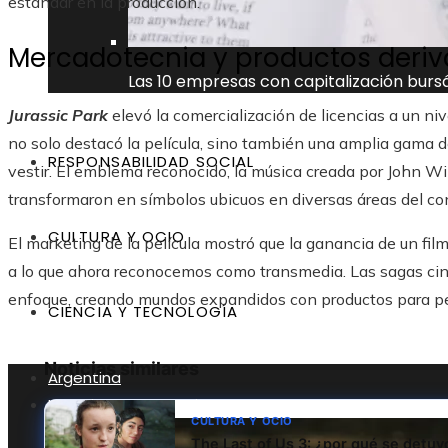
estándar en la producción.
Mercadotecnia y productos deri
Las 10 empresas con capitalización burs
Jurassic Park
elevó la comercialización de licencias a un ni
no solo destacó la película, sino también una amplia gama de
RESPONSABILIDAD SOCIAL
vestir. El emblema reconocido, la música creada por John Wil
transformaron en símbolos ubicuos en diversas áreas del con
CULTURA Y OCIO
El marketing de la película mostró que la ganancia de un fil
a lo que ahora reconocemos como transmedia. Las sagas cin
enfoque, creando mundos expandidos con productos para pe
CIENCIA Y TECNOLOGÍA
Noticias similares
Argentina
Inversiones y negocios
CULTURA Y OCIO
The Last of Us 3: ¿por qué se detu