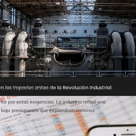
la audiencia
 millones de dólares en taquilla durante su
espectadores esperaban del cine de
convirtió el escepticismo en asombro,
iovisuales impresionantes.
evo significado: ya no eran suficientes tramas
enas visuales que estimularan tanto la mente
ducciones enfocadas en la innovación
n los imperios antes de la Revolución Industrial
hasta odiseas espaciales.
te por estas exigencias. La industria reflejó una
de bajo presupuesto que exploraban caminos