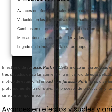
Avances en efectos visuales y animatrónicos
Variación en las expectativas de la audiencia
Cambios en el procedimiento de fabricación
Mercadotecnia y productos derivados
Legado en la industria y la cultura popular
El estreno de
Jurassic Park
en 1993 marcó un parteaguas en 
tres décadas de su lanzamiento, la influencia de esta películ
motivo de estudio. El impacto de
Jurassic Park
no solo se li
profundamente la narrativa, los procesos de producción y la
cine contemporáneo.
Avances en efectos visuales y a