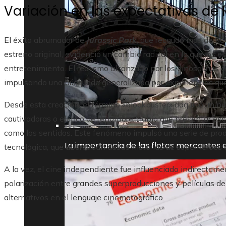
Variación en las expectativas de 
El éxito abrumador de
Jurassic Park
, que recaudó más de 900
estreno original, evidenció un cambio radical en lo que los 
entretenimiento. El realismo alcanzado por los dinosaurios 
impulsando una búsqueda generalizada por experiencias aud
Desde esta creación, el término «blockbuster» adquirió un nu
cautivadoras o elenco de renombre, había que presentar esc
como los sentidos. Este fenómeno impulsó una serie de pro
La importancia de las flotas mercantes e
tecnológica, que abarcaban desde historias de superhéroes 
A la vez, el cine independiente fue influenciado indirectamen
polarización entre grandes superproducciones y películas 
alternativos en el lenguaje cinematográfico.