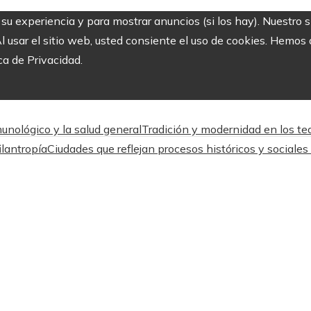
r su experiencia y para mostrar anuncios (si los hay). Nuestro 
usar el sitio web, usted consiente el uso de cookies. Hemos a
ca de Privacidad.
unológico y la salud general
Tradición y modernidad en los tea
ilantropía
Ciudades que reflejan procesos históricos y sociales