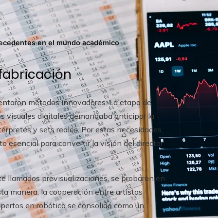
precedentes en el mundo académico
fabricación
ementaron métodos innovadores. La etapa de
os visuales digitales demandaba anticipar la
rpretes y sets reales. Por estas necesidades,
o esencial para convertir la visión del director
te llamados previsualizaciones, se probaron en
sta manera, la cooperación entre artistas
xpertos en robótica se consolidó como un