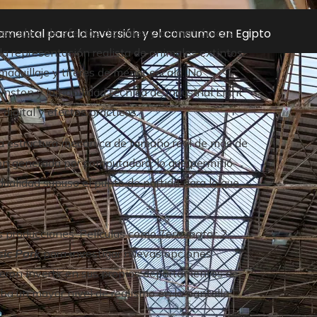
damental para la inversión y el consumo en Egipto
novadora de efectos digitales y animatrónicos
, la representación realista de animales extintos
aquillaje y títeres de menor escala. No
ston y la habilidad técnica de Industrial Light
digital y efectos prácticos.
na estructura mecánica de tamaño real de más de
ión generada por computadora, lo que permitió
ualidad supuso el punto de partida para lo que
s producciones. Películas como
Terminator 2
,
sic Park
para investigar nuevas opciones
ieron invertir en sus propios departamentos de
ba un mayor nivel de realismo en la pantalla.