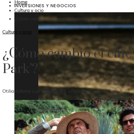
Home
INVERSIONES Y NEGOCIOS
Cultura y ocio
¿Cómo cambió el cine con ‘Jurassic Park’?
Cultura y ocio
¿Cómo cambió el cine 
Park’?
Otilia Adame Luevano
Hace 1 año
Hace 1 año
76