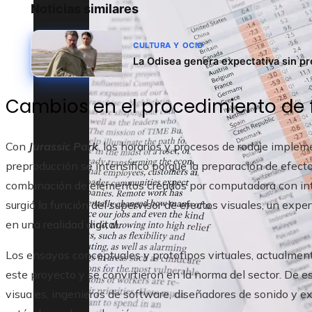
Noticias similares
CULTURA Y OCIO
La Odisea genera expectativa sin 
Cambios en el procedimiento de 
Con
Jurassic Park
, los horarios y procesos de rodaje impl
preproducción se intensificó porque la preparación de efect
combinación de elementos creados por computadora con inté
surgió la función del supervisor de efectos visuales, un expert
en una realidad digital.
Los ensayos conceptuales y prototipos virtuales, actualmen
este proyecto y se convirtieron en la norma del sector. De e
visuales, ingenieros de software, diseñadores de sonido y e