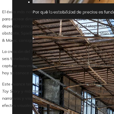
Por qué la estabilidad de precios es fun
El éxito más notable de
Jurassic Park
radica en la fusión in
para recrear dinosaurios. Hasta la aparición de esta película
dependía principalmente de técnicas como el stop-motion, m
obstante, Spielberg, en colaboración con el maestro Stan Win
& Magic, consiguió una integración sin igual entre tecnología 
La creación del Tyrannosaurus rex, por ejemplo, involucró u
seis toneladas. Para las tomas dinámicas, se utilizó animac
capturar movimientos imposibles con modelos físicos. Esta d
hoy se conoce como el cine digital híbrido.
Este avance tecnológico impactó de manera directa en otra
Toy Story
y más tarde
Avatar
, utilizaron el ejemplo de
Juras
narrativas y visuales. Asimismo, importantes estudios decid
efectos visuales, entendiendo que la audiencia ahora espera