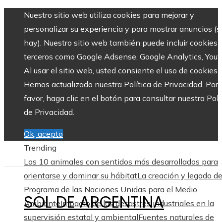
Nuestro sitio web utiliza cookies para mejorar y
personalizar su experiencia y para mostrar anuncios (si
hay). Nuestro sitio web también puede incluir cookies 
terceros como Google Adsense, Google Analytics, Yout
Al usar el sitio web, usted consiente el uso de cookies.
Hemos actualizado nuestra Política de Privacidad. Por
favor, haga clic en el botón para consultar nuestra Polí
de Privacidad.
Ok, acepto
Trending
Los 10 animales con sentidos más desarrollados para
orientarse y dominar su hábitat
La creación y legado de
Programa de las Naciones Unidas para el Medio
SOL DE ARGENTINA
Ambiente
Impacto de los desastres industriales en la
supervisión estatal y ambiental
Fuentes naturales de