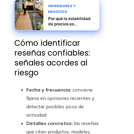
INVERSIONES Y
NEGOCIOS
Por qué la estabilidad
de precios es
fundamental para la
inversión y el consumo
Cómo identificar
en Egipto
reseñas confiables:
señales acordes al
riesgo
Fecha y frecuencia:
conviene
fijarse en opiniones recientes y
detectar posibles picos de
actividad.
Detalles concretos:
las reseñas
que citan productos, modelos,