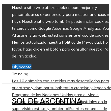
Nuestro sitio web utiliza cookies para mejorar y
personalizar su experiencia y para mostrar anuncios (si
hay). Nuestro sitio web también puede incluir cookies 
terceros como Google Adsense, Google Analytics, Yout
Al usar el sitio web, usted consiente el uso de cookies.
Hemos actualizado nuestra Política de Privacidad. Por
favor, haga clic en el botón para consultar nuestra Polí
de Privacidad.
Ok, acepto
Trending
Los 10 animales con sentidos más desarrollados para
orientarse y dominar su hábitat
La creación y legado de
Programa de las Naciones Unidas para el Medio
SOL DE ARGENTINA
Ambiente
Impacto de los desastres industriales en la
supervisión estatal y ambiental
Fuentes naturales de