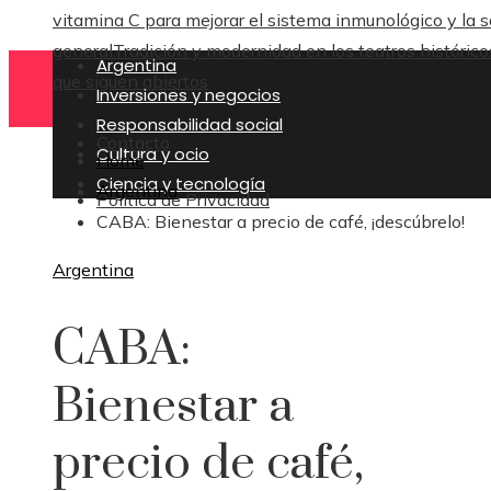
vitamina C para mejorar el sistema inmunológico y la s
general
Tradición y modernidad en los teatros histórico
Argentina
que siguen abiertos
Inversiones y negocios
Responsabilidad social
Contacto
Cultura y ocio
Home
Ciencia y tecnología
Argentina
Política de Privacidad
CABA: Bienestar a precio de café, ¡descúbrelo!
Argentina
CABA:
Bienestar a
precio de café,