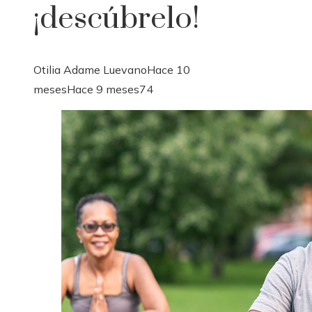
¡descúbrelo!
Otilia Adame Luevano
Hace 10
meses
Hace 9 meses
74