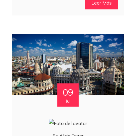
Leer Más
09
Jul
By
Alicia Ferrer