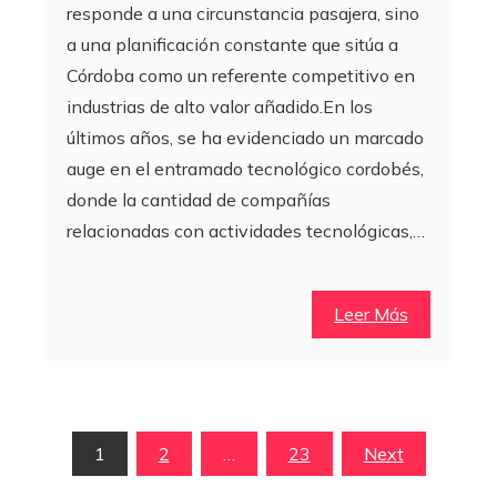
responde a una circunstancia pasajera, sino
a una planificación constante que sitúa a
Córdoba como un referente competitivo en
industrias de alto valor añadido.En los
últimos años, se ha evidenciado un marcado
auge en el entramado tecnológico cordobés,
donde la cantidad de compañías
relacionadas con actividades tecnológicas,…
Leer Más
Paginación
1
2
…
23
Next