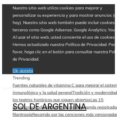
Nuestro sitio web utiliza cookies para mejorar y
personalizar su experiencia y para mostrar anuncios (si
hay). Nuestro sitio web también puede incluir cookies 
terceros como Google Adsense, Google Analytics, Yout
Al usar el sitio web, usted consiente el uso de cookies.
Hemos actualizado nuestra Política de Privacidad. Por
favor, haga clic en el botón para consultar nuestra Polí
de Privacidad.
Ok, acepto
Trending
Fuentes naturales de vitamina C para mejorar el siste
inmunológico y la salud general
Tradición y modernida
los teatros históricos que siguen abiertos
Las 15
SOL DE ARGENTINA
donaciones individuales más grandes jamás registrada
filantropía
Recorrido por las canciones más versionadas