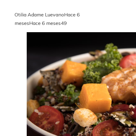
Otilia Adame Luevano
Hace 6
meses
Hace 6 meses
49