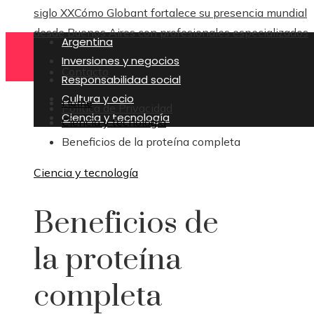
siglo XX
Cómo Globant fortalece su presencia mundial
desde Buenos Aires con profesionales especializados
Argentina
Inversiones y negocios
Contacto
Responsabilidad social
Cultura y ocio
Home
Política de Privacidad
Ciencia y tecnología
Ciencia y tecnología
Beneficios de la proteína completa
Ciencia y tecnología
Beneficios de
la proteína
completa