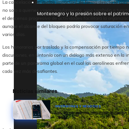
La cancelación de vuelos impactará de forma directa la co
no solo a quienes viajan regularmente, sino también a turis
Montenegro y la presión sobre el patrim
el descenso progresivo de actividades facilitará la organiza
aunque el alcance del bloqueo podría provocar saturación en l
varios días.
Los honorarios por traslado y la compensación por tiempo n
discusiones, en sintonía con un diálogo más extenso en la i
parte de un panorama global en el cual las aerolíneas enfren
cada vez más desafiantes.
Noticias similares
INVERSIONES Y NEGOCIOS
Las 10 empresas con capitalización 