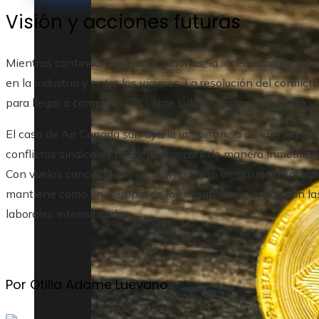
Visión y acciones futuras
Mientras continúan las negociaciones, la incertidumbre sob
en la industria y entre los viajeros. La resolución del confl
para llegar a compromisos sobre salarios, horas de trabajo y 
El caso de Air Canada subraya la importancia de las negocia
conflictos sindicales pueden repercutir de manera inmediata
Con vuelos cancelados y un gran número de pasajeros afectad
mantiene como un ejemplo de los desafíos que enfrentan 
laborales intensificadas.
Por Otilia Adame Luevano