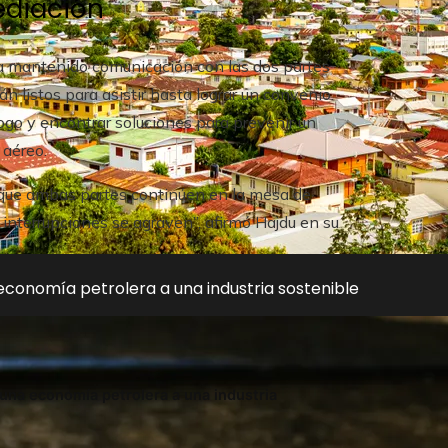
ediación
ha mantenido comunicación con las dos partes
 listos para asistir hasta lograr un convenio.
logo y encontrar soluciones para prevenir un
 aéreo.
en que ambas partes continúen en la mesa de
 interrupciones se agraven”, afirmó Hajdu en su
 economía petrolera a una industria sostenible
 una economía petrolera a una industria