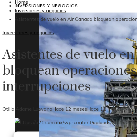
Home
INVERSIONES Y NEGOCIOS
Inversiones y negocios
Asistentes de vuelo en Air Canada bloquean operacion
Inversiones y negocios
Asistentes de vuelo e
bloquean operaciones
interrupciones
Otilia Adame Luevano
Hace 12 meses
Hace 12 meses
77