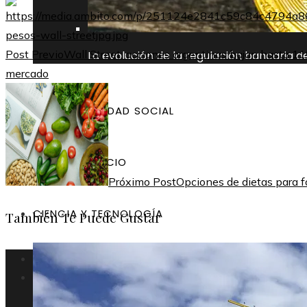
Post Previo
Wall Street: acciones argentinas bajan hasta 11%
La evolución de la regulación bancaria 
mercado
RESPONSABILIDAD SOCIAL
CULTURA Y OCIO
Próximo Post
Opciones de dietas para fo
CIENCIA Y TECNOLOGÍA
También Te Puede Gustar
Argentina
Inversiones y negocios