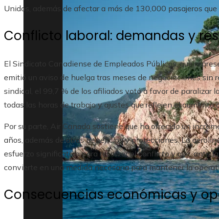
Unidos, además de afectar a más de 130,000 pasajeros que 
Conflicto laboral: demandas y re
El Sindicato Canadiense de Empleados Públicos, que represen
emitió un aviso de huelga tras meses de negociaciones sin r
sindical, el 99,7 % de los afiliados votó a favor de paralizar
todas las horas de trabajo y ajustes que reflejen el aumento d
Por su parte, Air Canada sostiene que ha ofrecido un incr
años, además de otros beneficios y protecciones. La aerolín
esfuerzo significativo para resolver el conflicto y que, ante l
convierte en una medida necesaria para mantener la operat
Consecuencias económicas y op