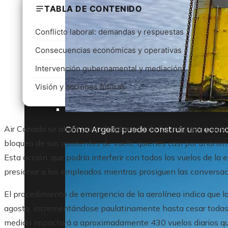
TABLA DE CONTENIDO
Conflicto laboral: demandas y respuestas
Consecuencias económicas y operativas
Intervención gubernamental y mediación
Visión y acciones futuras
Cómo Argelia puede construir una econo
Air Canada se alista para afrontar uno de los mayores trasto
bloqueo de sus asistentes de vuelo, quienes casi por unanim
Esta acción, que podría interferir con todos los vuelos de l
presionar a los empleados mientras prosiguen las conversac
El procedimiento de emergencia de la aerolínea indica que la
agosto, incrementándose paulatinamente hasta cesar todas 
medida impactará a aproximadamente 430 vuelos diarios qu