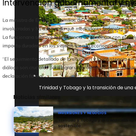
Intervención gubernamental y m
La ministra de Empleo y Familias de Canadá, Patty Hajdu, 
involucradas y ha asegurado que mediadores federales estarán
La funcionaria subrayó la relevancia de continuar con el diá
impacto duradero en los viajeros y en la economía del sector
“El seguimiento detallado de la situación y la insistencia 
diálogo son cruciales para lograr un acuerdo antes de que las
declaración formal.
Trinidad y Tobago y la transición de una
Noticias similares
INVERSIONES Y NEGOCIOS
Trinidad y Tobago y la transición de
sostenible