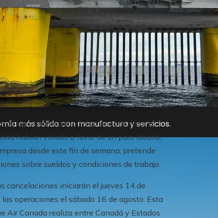
mía más sólida con manufactura y servicios.
rnos en su trayectoria luego de comunicar el
idad habían votado a favor de un paro laboral.
a empresa desde este fin de semana, pretende
iones sobre sueldos y condiciones de trabajo.
s cancelaciones iniciarán el jueves 14 de
las operaciones el sábado 16 de agosto. Esta
e Air Canada realiza entre Canadá y Estados