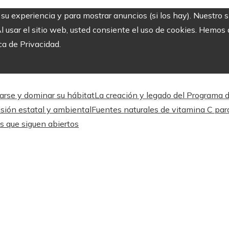
r su experiencia y para mostrar anuncios (si los hay). Nuestro 
usar el sitio web, usted consiente el uso de cookies. Hemos a
ca de Privacidad.
arse y dominar su hábitat
La creación y legado del Programa 
isión estatal y ambiental
Fuentes naturales de vitamina C para
os que siguen abiertos