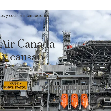
es y causan interrupciones
n Air Canada
 y causan