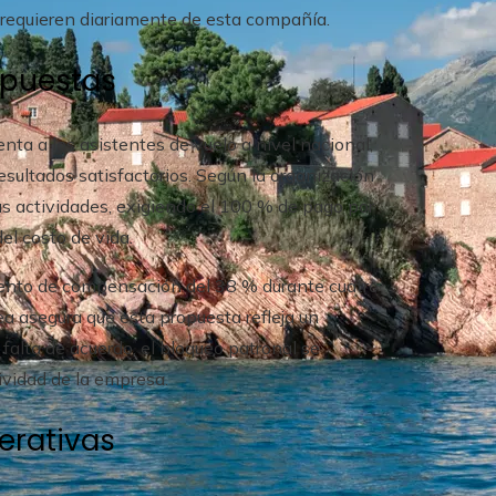
requieren diariamente de esta compañía.
spuestas
ta a los asistentes de vuelo a nivel nacional,
esultados satisfactorios. Según la organización
 las actividades, exigiendo el 100 % de pago por
el costo de vida.
emento de compensación del 38 % durante cuatro
ea asegura que esta propuesta refleja un
a falta de acuerdo, el bloqueo patronal se
ividad de la empresa.
erativas