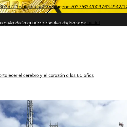
 ante suba de tasas de interés y volatilidad del
después de la quiebra masiva de bancos
rtalecer el cerebro y el corazón a los 60 años