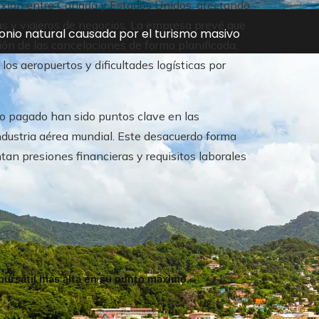
nexión entre Canadá y Estados Unidos, afectando
tas y viajeros de negocios. La empresa prevé que
onio natural causada por el turismo masivo
ción de las cancelaciones de forma planificada,
os aeropuertos y dificultades logísticas por
o pagado han sido puntos clave en las
ndustria aérea mundial. Este desacuerdo forma
tan presiones financieras y requisitos laborales
bursátil más alta en su punto máximo