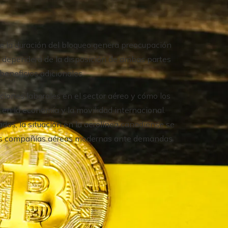
re la duración del bloqueo genera preocupación
icto dependerá de la disposición de ambas partes
beneficios adicionales.
ciones laborales en el sector aéreo y cómo los
 en la economía y la movilidad internacional.
os, la situación en la aerolínea canadiense se
las compañías aéreas modernas ante demandas