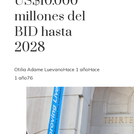
US$10.000
millones del
BID hasta
2028
Otilia Adame Luevano
Hace 1 año
Hace
1 año
76