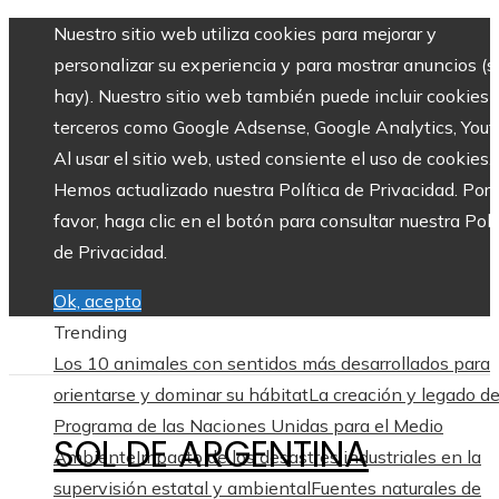
Nuestro sitio web utiliza cookies para mejorar y
personalizar su experiencia y para mostrar anuncios (si
hay). Nuestro sitio web también puede incluir cookies 
terceros como Google Adsense, Google Analytics, Yout
Al usar el sitio web, usted consiente el uso de cookies.
Hemos actualizado nuestra Política de Privacidad. Por
favor, haga clic en el botón para consultar nuestra Polí
de Privacidad.
Ok, acepto
Trending
Los 10 animales con sentidos más desarrollados para
orientarse y dominar su hábitat
La creación y legado de
Programa de las Naciones Unidas para el Medio
SOL DE ARGENTINA
Ambiente
Impacto de los desastres industriales en la
supervisión estatal y ambiental
Fuentes naturales de