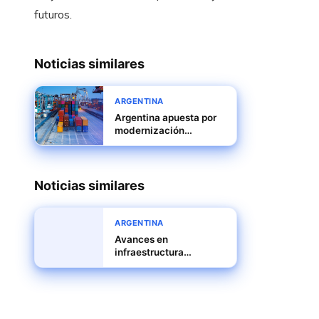
futuros.
Noticias similares
ARGENTINA
Argentina apuesta por
modernización
logística para fortalecer
competitividad
exportadora
Noticias similares
ARGENTINA
Avances en
infraestructura
portuaria y logística
impulsan la industria en
Rosario