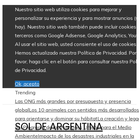
Nuestro sitio web utiliza cookies para mejorar y
personalizar su experiencia y para mostrar anuncios (si
hay). Nuestro sitio web también puede incluir cookies 
terceros como Google Adsense, Google Analytics, Yout
Al usar el sitio web, usted consiente el uso de cookies.
Hemos actualizado nuestra Política de Privacidad. Por
favor, haga clic en el botón para consultar nuestra Polí
de Privacidad.
Ok, acepto
Trending
Las ONG más grandes por presupuesto y presencia
global
Los 10 animales con sentidos más desarrollados
para orientarse y dominar su hábitat
La creación y leg
SOL DE ARGENTINA
del Programa de las Naciones Unidas para el Medio
Ambiente
Impacto de los desastres industriales en la