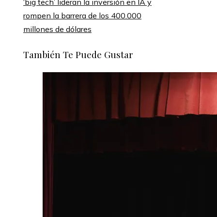
‘big tech’ lideran la inversión en IA y
rompen la barrera de los 400.000
millones de dólares
También Te Puede Gustar