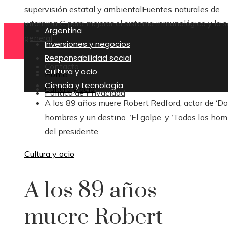
supervisión estatal y ambiental
Fuentes naturales de
vitamina C para mejorar el sistema inmunológico y la s
Argentina
general
Inversiones y negocios
Responsabilidad social
Contacto
Cultura y ocio
Home
Ciencia y tecnología
Cultura y ocio
Política de Privacidad
A los 89 años muere Robert Redford, actor de ‘D
hombres y un destino’, ‘El golpe’ y ‘Todos los ho
del presidente’
Cultura y ocio
A los 89 años
muere Robert